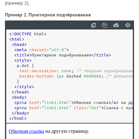
(пример 2).
Пример 2. Пунктирное подчёркивание
<
!
DOCTYPE
 html
>
<
html
>
<
head
>
<
meta
charset
=
"
utf-8
"
>
<
title
>
Пунктирное подчёркивание
<
/
title
>
<
style
>
a
.dot
 {

text-decoration
: 
none
; 
/* Убираем подчёркивание 
border-bottom
: 
1
px
 dashed 
#000080
; 
/* Добавляем 
   }

</
style
>
<
/
head
>
<
body
>
<
p
>
<
a
href
=
"
link1.html
"
>
Обычная ссылка
<
/
a
>
 на друг
<
p
>
<
a
href
=
"
link2.html
"
class
=
"
dot
"
>
Ссылка с пункт
<
/
body
>
<
/
html
>