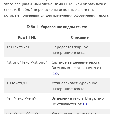
этого специальными элементами HTML или обратиться к
стилям. В табл. 1 перечислены основные элементы,
которые применяются для изменения оформления текста.
Табл. 1. Управление видом текста
Код HTML
Описание
<b>Текст</b>
Определяет жирное
начертание текста.
<strong>Текст</strong>
Сильное выделение текста.
Визуально не отличается от
<b>
.
<i>Текст</i>
Устанавливает курсивное
начертание текста.
<em>Текст</em>
Выделение текста. Визуально
не отличается от
<i>
.
<sup>Текст</sup>
Воспроизводит текст как