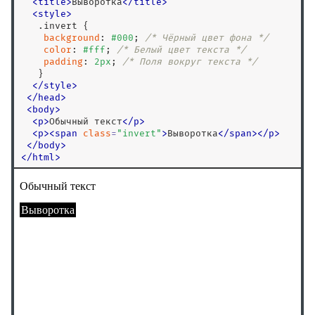
<
title
>
Выворотка
<
/
title
>
<
style
>
.invert
 {

background
: 
#000
; 
/* Чёрный цвет фона */
color
: 
#fff
; 
/* Белый цвет текста */
padding
: 
2
px
; 
/* Поля вокруг текста */
   }

</
style
>
<
/
head
>
<
body
>
<
p
>
Обычный текст
<
/
p
>
<
p
>
<
span
class
=
"
invert
"
>
Выворотка
<
/
span
>
<
/
p
>
<
/
body
>
<
/
html
>