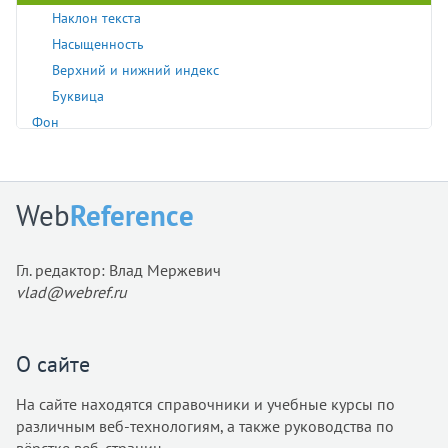
Наклон текста
Насыщенность
Верхний и нижний индекс
Буквица
Фон
Ссылки
Списки
Изображения
Web
Reference
Таблицы
Формы
Гл. редактор: Влад Мержевич
Трансформация
vlad@webref.ru
Переходы
Анимация
О сайте
На сайте находятся справочники и учебные курсы по
различным веб-технологиям, а также руководства по
вёрстке веб-страниц.