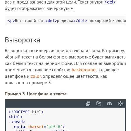
раз и предназначен для этой цели. Текст внутри
<del>
будет отображаться зачёркнутым.
<
p
>
Вот такой он 
<
del
>
редиска
<
/
del
>
 нехороший человек
Выворотка
Выворотка это инверсия цветов текста и фона. К примеру,
чёрный текст на белом фоне в выворотке будет выглядеть
как белый текст на чёрном фоне. Для создания выворотки
применяется стилевое свойство
background
, задающее
цвет фона и
color
, определяющее цвет текста, как
показано в примере 3.
Пример 3. Цвет фона и текста
<
!
DOCTYPE
 html
>
<
html
>
<
head
>
<
meta
charset
=
"
utf-8
"
>