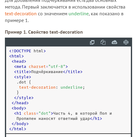
Для добавления подчёркивания есть два основных
метода. Первый заключается в использовании свойства
text-decoration
со значением
underline
, как показано в
примере 1.
Пример 1. Свойство text-decoration
<
!
DOCTYPE
 html
>
<
html
>
<
head
>
<
meta
charset
=
"
utf-8
"
>
<
title
>
Подчёркивание
<
/
title
>
<
style
>
.dot
 {

text-decoration
: 
underline
;

   }

</
style
>
<
/
head
>
<
body
>
<
h1
class
=
"
dot
"
>
Часть 4, в которой Пол и 

   Пропилен наносят ответный удар
<
/
h1
>
<
/
body
>
<
/
html
>