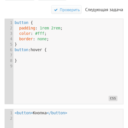
Следующая задача
Проверить
1
button
 {
2
padding
: 
1rem
2rem
;
3
color
: 
#fff
;
4
border
: 
none
;
5
}
6
button
:
hover
 {
7
8
}
9
1
<
button
>
Кнопка
</
button
>
2