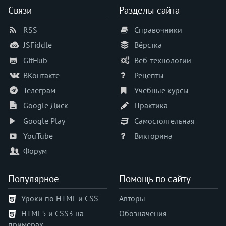
Связи
Разделы сайта
RSS
Справочники
JSFiddle
Вёрстка
GitHub
Веб-технологии
ВКонтакте
Рецепты
Телеграм
Учебные курсы
Google Диск
Практика
Google Play
Самостоятельная
YouTube
Викторина
Форум
Популярное
Помощь по сайту
Уроки по HTML и CSS
Авторы
HTML5 и CSS3 на
Обозначения
примерах