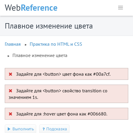
Web
Reference
Плавное изменение цвета
Главная
Практика по HTML и CSS
Плавное изменение цвета
Задайте для <button> цвет фона как #00a7cf.
Задайте для <button> свойство transition со
значением 1s.
Задайте для :hover цвет фона как #006680.
Выполнить
Подсказка