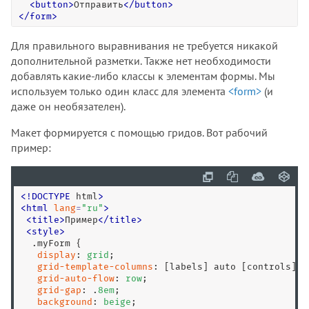
<
button
>
Отправить
<
/
button
>
<
/
form
>
Для правильного выравнивания не требуется никакой
дополнительной разметки. Также нет необходимости
добавлять какие-либо классы к элементам формы. Мы
используем только один класс для элемента
<form>
(и
даже он необязателен).
Макет формируется с помощью гридов. Вот рабочий
пример:
<
!
DOCTYPE
 html
>
<
html
lang
=
"
ru
"
>
<
title
>
Пример
<
/
title
>
<
style
>
.myForm
 {

display
: 
grid
;

grid-template-columns
: [labels] auto [controls] 
1
grid-auto-flow
: 
row
;

grid-gap
: .
8
em
;

background
: 
beige
;
