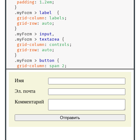
padding
: 
1
.
2
em
;

  }

.myForm
>
label
  {

grid-column
: 
labels
;

grid-row
: 
auto
;

  }

.myForm
>
input
,

.myForm
>
textarea
 {

grid-column
: 
controls
;

grid-row
: 
auto
;

  }

.myForm
>
button
 {

grid-column
: 
span
2
;

  } 

</
style
>
<
form
class
=
"
myForm
"
>
<
label
for
=
"
customer_name
"
>
Имя 
<
/
label
>
<
input
type
=
"
text
"
name
=
"
customer_name
"
id
=
"
custom
<
label
for
=
"
email_address
"
>
Эл. почта 
<
/
label
>
<
input
type
=
"
email
"
name
=
"
email_address
"
id
=
"
email
<
label
for
=
"
comments
"
>
Комментарий
<
/
label
>
<
textarea
name
=
"
comments
"
id
=
"
comments
"
maxlength
=
<
button
>
Отправить
<
/
button
>
<
/
form
>