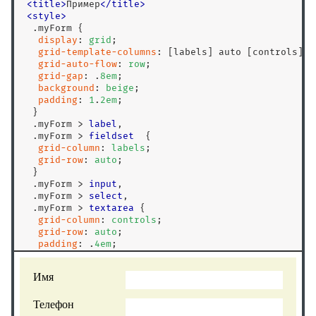
<
title
>
Пример
<
/
title
>
<
style
>
.myForm
 {

display
: 
grid
;

grid-template-columns
: [labels] auto [controls] 
1
grid-auto-flow
: 
row
;

grid-gap
: .
8
em
;

background
: 
beige
;

padding
: 
1
.
2
em
;

  }

.myForm
>
label
,

.myForm
>
fieldset
  {

grid-column
: 
labels
;

grid-row
: 
auto
;

  }

.myForm
>
input
, 

.myForm
>
select
,

.myForm
>
textarea
 {

grid-column
: 
controls
;

grid-row
: 
auto
;

padding
: .
4
em
;

border
: 
0
;

  }

.myForm
>
fieldset
,

.myForm
>
button
 {

grid-column
: 
span
2
;

  }
