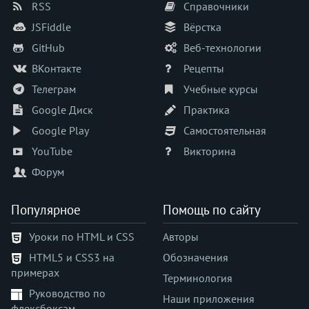
RSS
Справочники
JSFiddle
Вёрстка
GitHub
Веб-технологии
ВКонтакте
Рецепты
Телеграм
Учебные курсы
Google Диск
Практика
Google Play
Самостоятельная
YouTube
Викторина
Форум
Популярное
Помощь по сайту
Уроки по HTML и CSS
Авторы
HTML5 и CSS3 на
Обозначения
примерах
Терминология
Руководство по
Наши приложения
флексбоксам