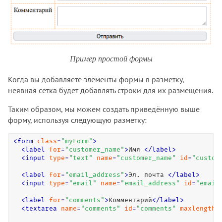
Пример простой формы
Когда вы добавляете элементы формы в разметку,
неявная сетка будет добавлять строки для их размещения.
Таким образом, мы можем создать приведённую выше
форму, используя следующую разметку:
<
form
class
=
"
myForm
"
>
<
label
for
=
"
customer_name
"
>
Имя 
<
/
label
>
<
input
type
=
"
text
"
name
=
"
customer_name
"
id
=
"
custom
<
label
for
=
"
email_address
"
>
Эл. почта 
<
/
label
>
<
input
type
=
"
email
"
name
=
"
email_address
"
id
=
"
email
<
label
for
=
"
comments
"
>
Комментарий
<
/
label
>
<
textarea
name
=
"
comments
"
id
=
"
comments
"
maxlength
=