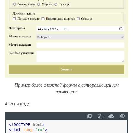
Пример более сложной формы с авторазмещением
элементов
А вот и код:
<
!
DOCTYPE
 html
>
<
html
lang
=
"
ru
"
>