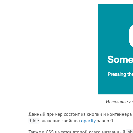
Источник: htt
Данный пример состоит из кнопки и контейнера
.hide
значение свойства
opacity
равно 0.
Также в CSS имеется второй класс, названный
.s