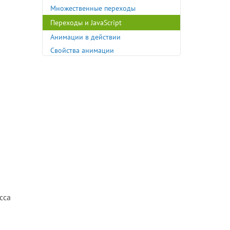
Множественные переходы
Переходы и JavaScript
Анимации в действии
Свойства анимации
@keyframes в действии
Множественные анимации
Подведение итогов
Рассказывание историй
Звёздные войны
Появление содержимого при
прокрутке
Доступность
Теперь вы знакомы с CSS-анимацией
асса