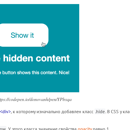
ps://codepen.io/donovanh/pen/YPbxqa
<div>
, к которому изначально добавлен класс
.hide
. В CSS у кл
how
. У этого класса значение свойства
opacity
равно 1.