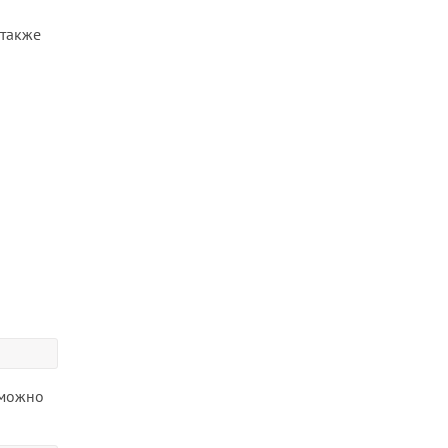
 также
 можно