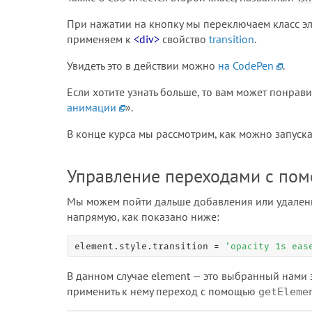
При нажатии на кнопку мы переключаем класс э
применяем к
<div>
свойство
transition
.
Увидеть это в действии можно
на CodePen
.
Если хотите узнать больше, то вам может понравит
анимации
».
В конце курса мы рассмотрим, как можно запуск
Управление переходами с пом
Мы можем пойти дальше добавления или удаления
напрямую, как показано ниже:
element.style.transition 
=
'opacity 1s eas
В данном случае element — это выбранный нами 
применить к нему переход с помощью
getEleme