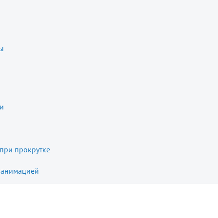
ы
и
при прокрутке
S-анимацией