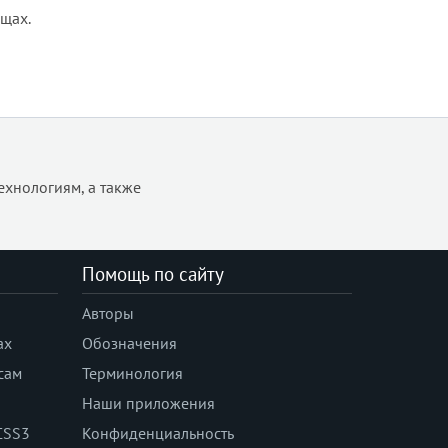
ещах.
ехнологиям, а также
Помощь по сайту
Авторы
ах
Обозначения
сам
Терминология
Наши приложения
CSS3
Конфиденциальность