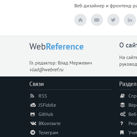
Веб-дизайнер и фронтенд-раз
О сай
Web
Reference
На сайт
Гл. редактор: Влад Мержевич
руковод
vlad@webref.ru
Связи
Раздел
RSS
Спр
JSFiddle
Вёр
GitHub
Веб
ВКонтакте
Рец
Телеграм
Уче