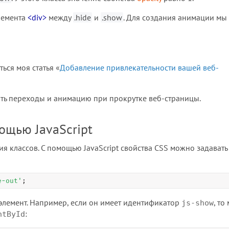
лемента
<div>
между
.hide
и
.show
. Для создания анимации мы
ься моя статья «
Добавление привлекательности вашей веб-
ать переходы и анимацию при прокрутке веб-страницы.
ощью JavaScript
 классов. С помощью JavaScript свойства CSS можно задавать
e-out'
;
элемент. Например, если он имеет идентификатор
, то
js-show
:
ntById