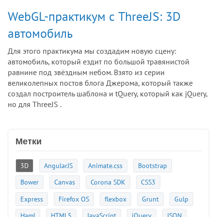
WebGL-практикум с ThreeJS: 3D
автомобиль
Для этого практикума мы создадим новую сцену:
автомобиль, который ездит по большой травянистой
равнине под звёздным небом. Взято из серии
великолепных постов блога Джерома, который также
создал построитель шаблона и tQuery, который как jQuery,
но для ThreeJS .
Метки
3D
AngularJS
Animate.css
Bootstrap
Bower
Canvas
Corona SDK
CSS3
Express
Firefox OS
flexbox
Grunt
Gulp
Haml
HTML5
JavaScript
jQuery
JSON