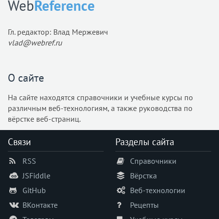
Web
Reference
Гл. редактор: Влад Мержевич
vlad@webref.ru
О сайте
На сайте находятся справочники и учебные курсы по
различным веб-технологиям, а также руководства по
вёрстке веб-страниц.
Связи
Разделы сайта
RSS
Справочники
JSFiddle
Вёрстка
GitHub
Веб-технологии
ВКонтакте
Рецепты