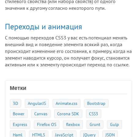
стилевого свойства (или набора свойств) от одного
значения к другому согласно некоторого пути.
Переходы и анимация
С помощью переходов CSS3 у вас есть потенциал менять
внешний вид и поведение элемента всякий раз, когда
происходит изменение его состояния, к примеру, когда на
элемент наводится курсор, он получает фокус, становится
активным или к элементу происходит переход по ссылке.
Метки
3D
AngularJS
Animate.css
Bootstrap
Bower
Canvas
Corona SDK
CSS3
Express
Firefox OS
flexbox
Grunt
Gulp
Haml
HTML5
JavaScript
jQuery
JSON