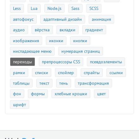
Less
Lua
Node.js
Sass
SCSS
автофокус
адаптивный дизайн
анимация
аудио
вёрстка
вкладки
градиент
изображения
иконки
кнопки
ниспадающее меню
нумерация страниц
переходы
препроцессоры CSS
псевдоэлементы
рамки
списки
спойлер
спрайты
ссылки
таблицы
текст
тень
трансформация
фон
формы
хлебные крошки
цвет
шрифт