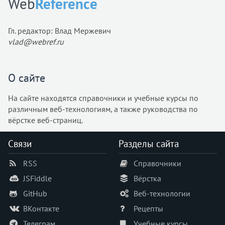
Web
Reference
Гл. редактор: Влад Мержевич
vlad@webref.ru
О сайте
На сайте находятся справочники и учебные курсы по
различным веб-технологиям, а также руководства по
вёрстке веб-страниц.
Связи
Разделы сайта
RSS
Справочники
JSFiddle
Вёрстка
GitHub
Веб-технологии
ВКонтакте
Рецепты
Телеграм
Учебные курсы