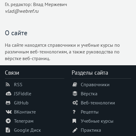
Гл. редактор: Влад Мержевич
vlad@webref.ru
О сайте
На сайте находятся справочники и учебные курсы по
различным веб-технологиям, а также руководства по
вёрстке веб-страниц.
Связи
Разделы сайта
RSS
Справочники
JSFiddle
Вёрстка
GitHub
Веб-технологии
ВКонтакте
Рецепты
Телеграм
Учебные курсы
Google Диск
Практика