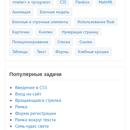
<meter> и <progress>
CSS
Flexbox
MathML
Анимация
Блочная модель
Блочные и строчные элементы
Использование float
Карточки
Кнопки
Нумерация страниц
Позиционирование
Списки
Ссылки
Таблицы
Текст
Формы
Хлебные крошки
Популярные задачи
Введение в CSS
Вход на сайт
Вращающаяся стрелка
Рамка
Форма регистрации
Рамка вокруг текста
Семь чудес света