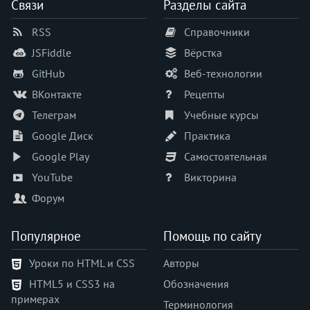
Связи
Разделы сайта
RSS
Справочники
JSFiddle
Вёрстка
GitHub
Веб-технологии
ВКонтакте
Рецепты
Телеграм
Учебные курсы
Google Диск
Практика
Google Play
Самостоятельная
YouTube
Викторина
Форум
Популярное
Помощь по сайту
Уроки по HTML и CSS
Авторы
HTML5 и CSS3 на
Обозначения
примерах
Терминология