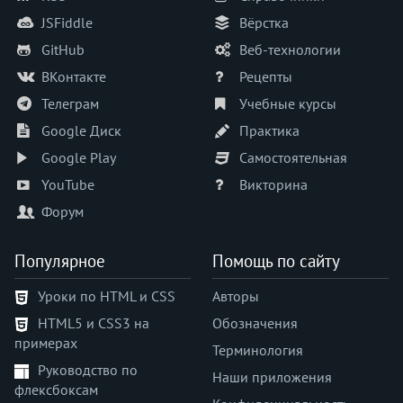
JSFiddle
Вёрстка
GitHub
Веб-технологии
ВКонтакте
Рецепты
Телеграм
Учебные курсы
Google Диск
Практика
Google Play
Самостоятельная
YouTube
Викторина
Форум
Популярное
Помощь по сайту
Уроки по HTML и CSS
Авторы
HTML5 и CSS3 на
Обозначения
примерах
Терминология
Руководство по
Наши приложения
флексбоксам