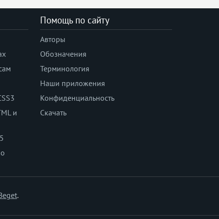
Помощь по сайту
Авторы
ах
Обозначения
сам
Терминология
Наши приложения
CSS3
Конфиденциальность
TML и
Скачать
 5
по
Beget
.