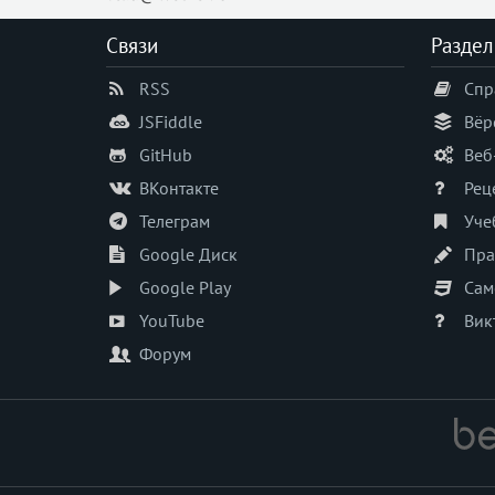
Связи
Раздел
RSS
Спр
JSFiddle
Вёр
GitHub
Веб
ВКонтакте
Рец
Телеграм
Уче
Google Диск
Пра
Google Play
Сам
YouTube
Вик
Форум