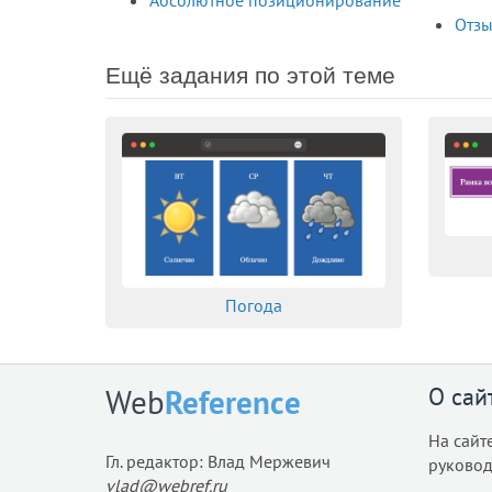
Отзы
Ещё задания по этой теме
Погода
О сай
Web
Reference
На сайт
Гл. редактор: Влад Мержевич
руковод
vlad@webref.ru