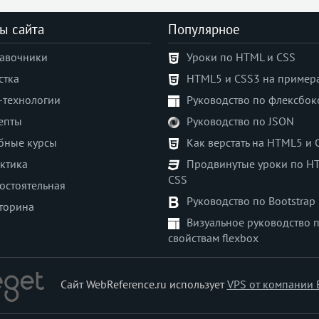
ы сайта
Популярное
авочники
Уроки по HTML и CSS
стка
HTML5 и CSS3 на пример
-технологии
Руководство по флексбок
епты
Руководство по JSON
бные курсы
Как верстать на HTML5 и 
ктика
Продвинутые уроки по H
CSS
остоятельная
Руководство по Bootstrap
торина
Визуальное руководство 
свойствам flexbox
Сайт WebReference.ru использует
VPS от компании 