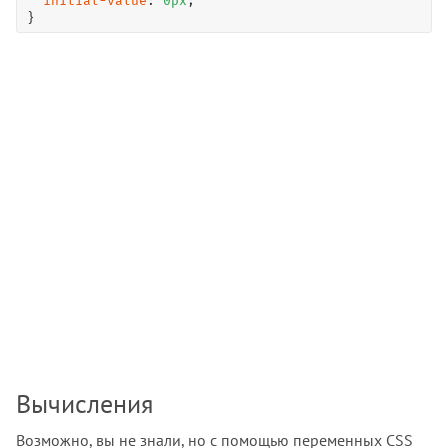
initial-value
: 
0
px
;

}
Вычисления
Возможно, вы не знали, но с помощью переменных CSS