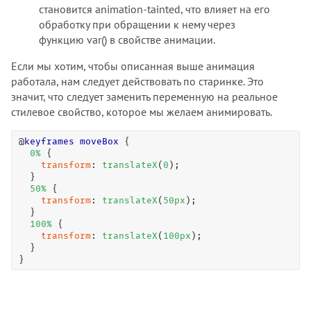
становится animation-tainted, что влияет на его
обработку при обращении к нему через
функцию var() в свойстве анимации.
Если мы хотим, чтобы описанная выше анимация
работала, нам следует действовать по старинке. Это
значит, что следует заменить переменную на реальное
стилевое свойство, которое мы желаем анимировать.
@
keyframes
moveBox
 {

0
%
 {

transform
: 
translateX
(
0
);

  }

50
%
 {

transform
: 
translateX
(
50
px
);

  }

100
%
 {

transform
: 
translateX
(
100
px
);

  }

}