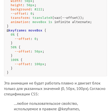
width
: 
50
px
;

height
: 
50
px
;

background
: 
#222
;

--offset
: 
0
;

transform
: 
translateX
(var(--offset));

animation
: 
moveBox
1
s
 infinite alternate;

}

@
keyframes
moveBox
 {

0
%
 {

--offset
: 
0
;

  }

50
%
 {

--offset
: 
50
px
;

  }

100
%
 {

--offset
: 
100
px
;

  }

}
Эта анимация не будет работать плавно и двигает блок
только для указанных значений (0, 50px, 100px). Согласно
спецификации CSS:
...любое пользовательское свойство,
используемое в правиле @keyframes,