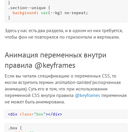
.section--unique
 {

background
: 
var
(--bg) no-repeat;

}
Здесь у нас есть два раздела, и в одном из них требуется,
чтобы фон не повторялся по горизонтали и вертикали.
Анимация переменных внутри
правила @keyframes
Если вы читали спецификацию о переменных CSS, то
могли встретить термин
animation-tainted
(испорченная
анимация). Суть его в том, что при использовании
переменной CSS внутри правила
@keyframes
переменная
не может быть анимирована.
<
div
class
=
"
box
"
>
<
/
div
>
.box
 {
