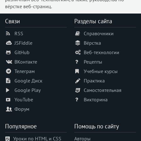
вёрстке веб-страниц.
Связи
Разделы сайта
RSS
Справочники
JSFiddle
Вёрстка
GitHub
Веб-технологии
ВКонтакте
Рецепты
Телеграм
Учебные курсы
Google Диск
Практика
Google Play
Самостоятельная
YouTube
Викторина
Форум
Популярное
Помощь по сайту
Уроки по HTML и CSS
Авторы