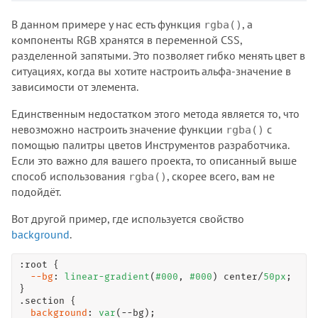
В данном примере у нас есть функция
, а
rgba()
компоненты RGB хранятся в переменной CSS,
разделенной запятыми. Это позволяет гибко менять цвет в
ситуациях, когда вы хотите настроить альфа-значение в
зависимости от элемента.
Единственным недостатком этого метода является то, что
невозможно настроить значение функции
с
rgba()
помощью палитры цветов Инструментов разработчика.
Если это важно для вашего проекта, то описанный выше
способ использования
, скорее всего, вам не
rgba()
подойдёт.
Вот другой пример, где используется свойство
background
.
:root
 {

--bg
: 
linear-gradient
(
#000
, 
#000
) center/
50
px
;

.section
 {

background
: 
var
(--bg);
