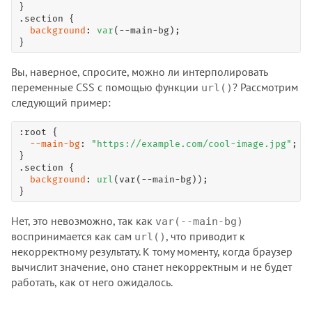
.section
 {

background
: 
var
(--main-bg);

}
Вы, наверное, спросите, можно ли интерполировать
переменные CSS с помощью функции
? Рассмотрим
url()
следующий пример:
:root
 {

--main-bg
: 
"https://example.com/cool-image.jpg"
;

.section
 {

background
: 
url
(var(--main-bg));

}
Нет, это невозможно, так как
var(--main-bg)
воспринимается как сам
, что приводит к
url()
некорректному результату. К тому моменту, когда браузер
вычислит значение, оно станет некорректным и не будет
работать, как от него ожидалось.