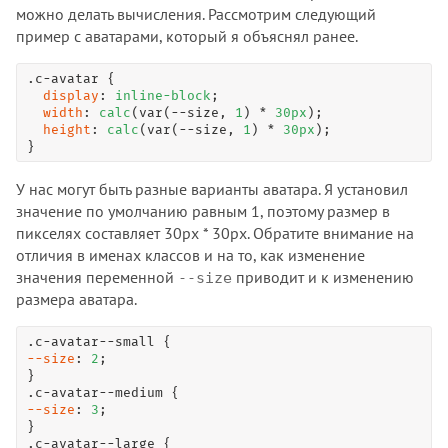
можно делать вычисления. Рассмотрим следующий
пример с аватарами, который я объяснял ранее.
.c-avatar
 {

display
: 
inline-block
;

width
: 
calc
(var(--size, 
1
) * 
30
px
);

height
: 
calc
(var(--size, 
1
) * 
30
px
);

}
У нас могут быть разные варианты аватара. Я установил
значение по умолчанию равным 1, поэтому размер в
пикселях составляет 30px * 30px. Обратите внимание на
отличия в именах классов и на то, как изменение
значения переменной
приводит и к изменению
--size
размера аватара.
.c-avatar--small
--size
: 
2
;

.c-avatar--medium
--size
: 
3
;

.c-avatar--large