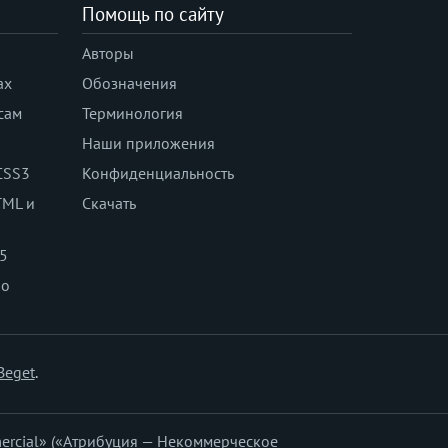
Помощь по сайту
Авторы
ах
Обозначения
сам
Терминология
Наши приложения
CSS3
Конфиденциальность
TML и
Скачать
 5
по
Beget
.
ercial» («Атрибуция — Некоммерческое