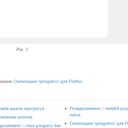
Рис. 1
уроком:
Стилизация <progress> для Firefox
овая шкала прогресса
Псевдоэлемент ::-webkit-pro
value
рмление кнопок
Стилизация <progress> для Fi
доэлемент ::-moz-progress-bar