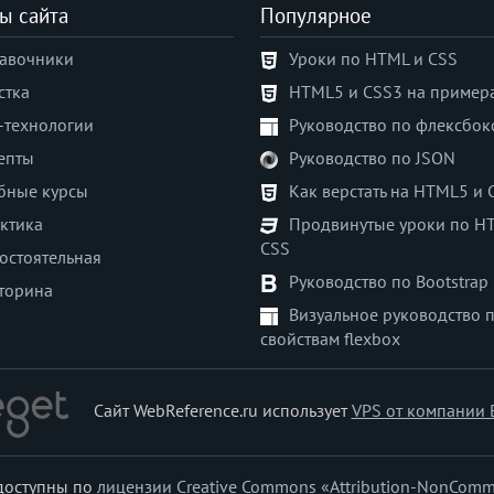
ы сайта
Популярное
авочники
Уроки по HTML и CSS
стка
HTML5 и CSS3 на пример
-технологии
Руководство по флексбок
епты
Руководство по JSON
бные курсы
Как верстать на HTML5 и 
ктика
Продвинутые уроки по H
CSS
остоятельная
Руководство по Bootstrap
торина
Визуальное руководство 
свойствам flexbox
Сайт WebReference.ru использует
VPS от компании 
 доступны по
лицензии Creative Commons «Attribution-NonComm