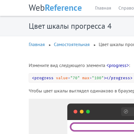
Web
Reference
Главная
Справо
Цвет шкалы прогресса 4
Главная
Самостоятельная
Цвет шкалы прог
Измените вид следующего элемента
<progress>
:
<
progress
value
=
"
70
"
max
=
"
100
"
>
<
/
progress
>
Чтобы цвет шкалы выглядел одинаково в браузерах