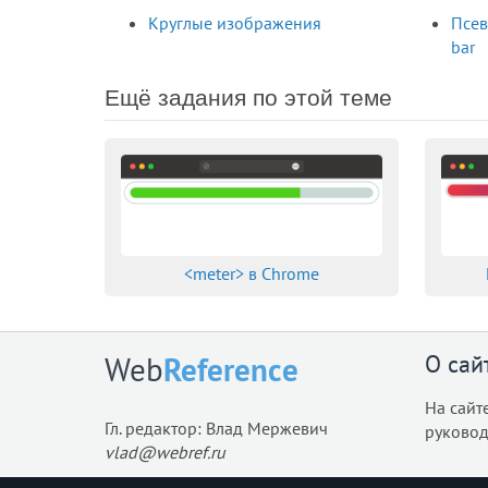
Круглые изображения
Псев
bar
Ещё задания по этой теме
<meter> в Chrome
О сай
Web
Reference
На сайт
Гл. редактор: Влад Мержевич
руковод
vlad@webref.ru