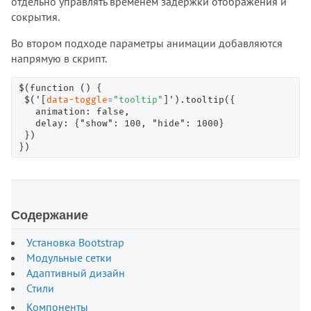
отдельно управлять временем задержки отображения и
сокрытия.
Во втором подходе параметры анимации добавляются
напрямую в скрипт.
$(function () {

 $('[
data-toggle
=
"
tooltip
"
]').tooltip({

   animation: false,

   delay: {"show": 100, "hide": 1000}

 })

})
Содержание
Установка Bootstrap
Модульные сетки
Адаптивный дизайн
Стили
Компоненты