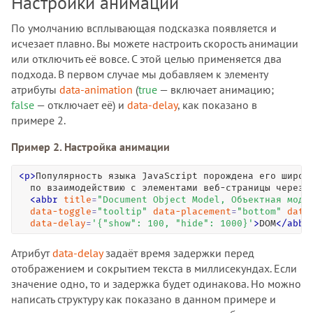
Настройки анимации
По умолчанию всплывающая подсказка появляется и
исчезает плавно. Вы можете настроить скорость анимации
или отключить её вовсе. С этой целью применяется два
подхода. В первом случае мы добавляем к элементу
атрибуты
data-animation
(
true
— включает анимацию;
false
— отключает её) и
data-delay
, как показано в
примере 2.
Пример 2. Настройка анимации
<
p
>
Популярность языка JavaScript порождена его широки
  по взаимодействию с элементами веб-страницы через 

<
abbr
title
=
"
Document Object Model, Объектная моде
data-toggle
=
"
tooltip
"
data-placement
=
"
bottom
"
data
data-delay
=
'
{"show": 100, "hide": 1000}
'
>
DOM
<
/
abbr
Атрибут
data-delay
задаёт время задержки перед
отображением и сокрытием текста в миллисекундах. Если
значение одно, то и задержка будет одинакова. Но можно
написать структуру как показано в данном примере и