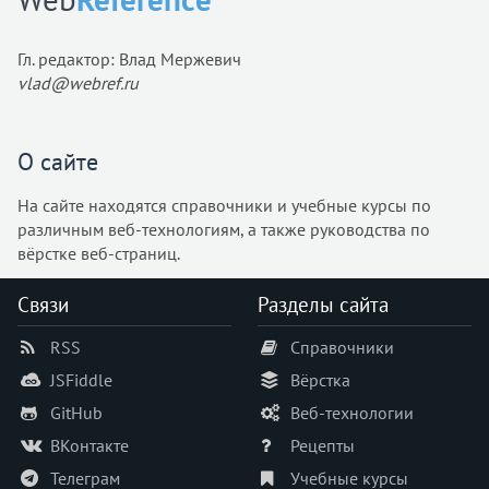
Гл. редактор: Влад Мержевич
vlad@webref.ru
О сайте
На сайте находятся справочники и учебные курсы по
различным веб-технологиям, а также руководства по
вёрстке веб-страниц.
Связи
Разделы сайта
RSS
Справочники
JSFiddle
Вёрстка
GitHub
Веб-технологии
ВКонтакте
Рецепты
Телеграм
Учебные курсы