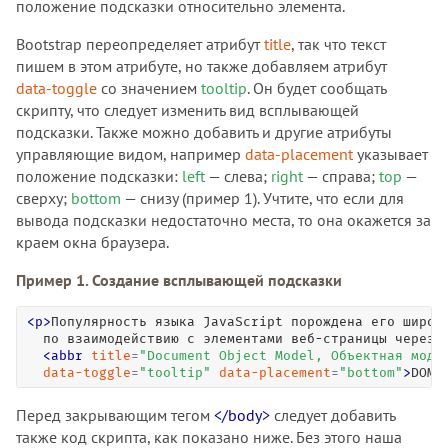
положение подсказки относительно элемента.
Bootstrap переопределяет атрибут
title
, так что текст
пишем в этом атрибуте, но также добавляем атрибут
data-toggle
со значением
tooltip
. Он будет сообщать
скрипту, что следует изменить вид всплывающей
подсказки. Также можно добавить и другие атрибуты
управляющие видом, например
data-placement
указывает
положение подсказки:
left
— слева;
right
— справа;
top
—
сверху;
bottom
— снизу (пример 1). Учтите, что если для
вывода подсказки недостаточно места, то она окажется за
краем окна браузера.
Пример 1. Создание всплывающей подсказки
<
p
>
Популярность языка JavaScript порождена его широки
  по взаимодействию с элементами веб-страницы через 

<
abbr
title
=
"
Document Object Model, Объектная моде
data-toggle
=
"
tooltip
"
data-placement
=
"
bottom
"
>
DOM
<
Перед закрывающим тегом
</body>
следует добавить
также код скрипта, как показано ниже. Без этого наша