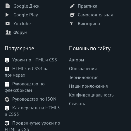
Google Диск
Практика
Google Play
Самостоятельная
YouTube
Викторина
Форум
Популярное
Помощь по сайту
Уроки по HTML и CSS
Авторы
HTML5 и CSS3 на
Обозначения
примерах
Терминология
Руководство по
Наши приложения
флексбоксам
Конфиденциальность
Руководство по JSON
Скачать
Как верстать на HTML5
и CSS3
Продвинутые уроки по
HTML и CSS