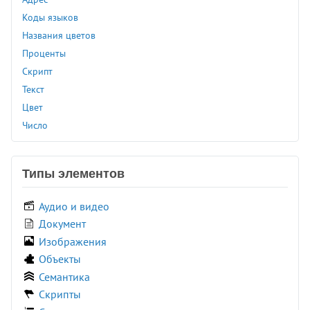
<dd>
Коды языков
<del>
Названия цветов
<details>
Проценты
<dfn>
Скрипт
<dialog>
Текст
<dir>
Цвет
<div>
Число
<dl>
<dt>
Типы элементов
<em>
<embed>
Аудио и видео
<fieldset>
Документ
<figcaption>
Изображения
<figure>
Объекты
<font>
Семантика
<footer>
Скрипты
<form>