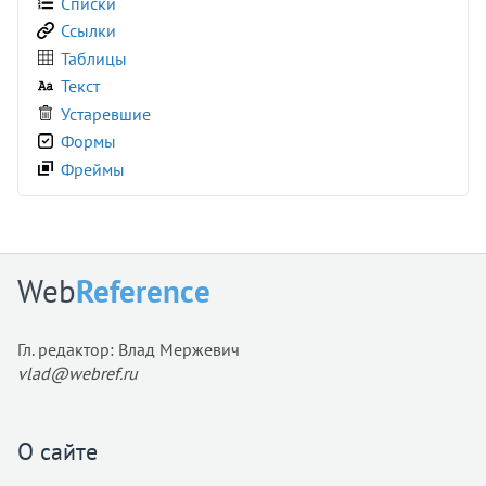
Списки
<frame>
Ссылки
<frameset>
Таблицы
<h1>
Текст
<h2>
Устаревшие
<h3>
Формы
<h4>
Фреймы
<h5>
<h6>
<head>
<header>
Web
Reference
<hgroup>
<hr>
Гл. редактор: Влад Мержевич
<html>
vlad@webref.ru
<i>
<iframe>
<img>
О сайте
<input>