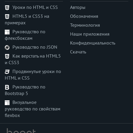
<multicol>
Уроки по HTML и CSS
Авторы
<nav>
HTML5 и CSS3 на
Обозначения
<nobr>
примерах
<noembed>
Терминология
Руководство по
<noframes>
Наши приложения
флексбоксам
<noindex>
Конфиденциальность
Руководство по JSON
<noscript>
Скачать
<object>
Как верстать на HTML5
и CSS3
<ol>
<optgroup>
Продвинутые уроки по
HTML и CSS
<option>
<output>
Руководство по
Bootstrap 5
<p>
<param>
Визуальное
руководство по свойствам
<picture>
flexbox
<plaintext>
<pre>
<progress>