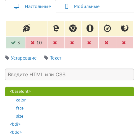
<a>
Настольные
Мобильные
<abbr>
<acronym>
<address>
<applet>
<area>
3
10
<article>
Устаревшие
Текст
<aside>
<audio>
<b>
<base>
<basefont>
color
face
size
<bdi>
<bdo>