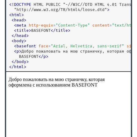
<
!
DOCTYPE
 HTML PUBLIC "-//W3C//DTD HTML 4.01 Transiti
  "http://www.w3.org/TR/html4/loose.dtd"
>
<
html
>
<
head
>
<
meta
http-equiv
=
"
Content-Type
"
content
=
"
text/html
<
title
>
BASEFONT
<
/
title
>
<
/
head
>
<
body
>
<
basefont
face
=
"
Arial, Helvetica, sans-serif
"
size
<
p
>
Добро пожаловать на мою страничку, которая офор
    BASEFONT
<
/
p
>
<
/
body
>
<
/
html
>