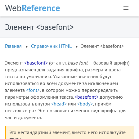
Web
Reference
Элемент <basefont>
Главная
Справочник HTML
Элемент <basefont>
Элемент
<basefont>
(от англ.
base font
— базовый шрифт)
предназначен для задания шрифта, размера и цвета
текста по умолчанию. Указанные значения будут
использоваться во всём документе за исключением
элемента
<font>
, в котором можно переопределить
параметры оформления текста.
<basefont>
допустимо
использовать внутри
<head>
или
<body>
, причём
несколько раз. Это позволяет изменять вид шрифта для
части документа.
Это нестандартный элемент, вместо него используйте
стили.