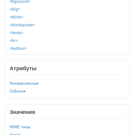
<bgsound>
<big>
<blink>
<blockquote>
<body>
<br>
<button>
<canvas>
<caption>
Атрибуты
<center>
<cite>
Универсальные
<code>
События
<col>
<colgroup>
<command>
Значения
<comment>
<data>
MIME-типы
<datalist>
Адрес