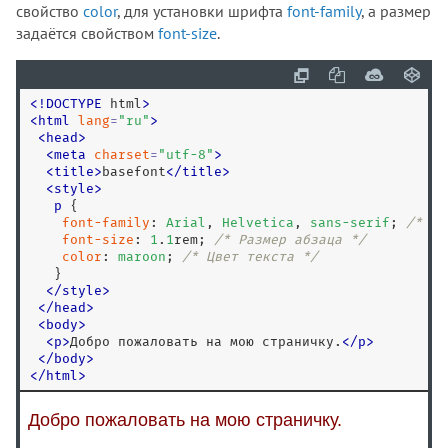
свойство
color
, для установки шрифта
font-family
, а размер
задаётся свойством
font-size
.
<
!
DOCTYPE
 html
>
<
html
lang
=
"
ru
"
>
<
head
>
<
meta
charset
=
"
utf-8
"
>
<
title
>
basefont
<
/
title
>
<
style
>
p
 {

font-family
: 
Arial
, 
Helvetica
, 
sans-serif
; 
/* Шр
font-size
: 
1
.
1
rem; 
/* Размер абзаца */
color
: 
maroon
; 
/* Цвет текста */
   }

</
style
>
<
/
head
>
<
body
>
<
p
>
Добро пожаловать на мою страничку.
<
/
p
>
<
/
body
>
<
/
html
>