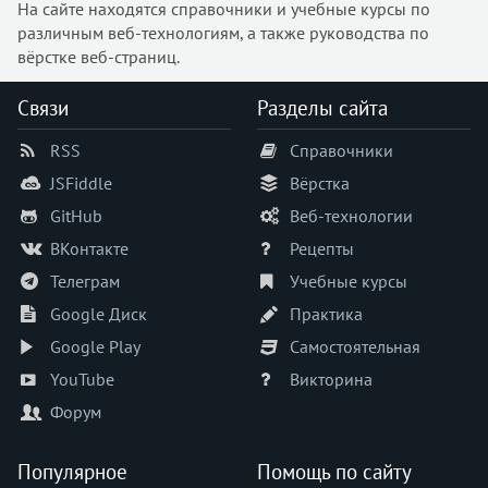
На сайте находятся справочники и учебные курсы по
<ins>
различным веб-технологиям, а также руководства по
<isindex>
вёрстке веб-страниц.
<kbd>
<keygen>
Связи
Разделы сайта
<label>
RSS
Справочники
<legend>
<li>
JSFiddle
Вёрстка
<link>
GitHub
Веб-технологии
<listing>
ВКонтакте
Рецепты
<main>
Телеграм
Учебные курсы
<map>
Google Диск
Практика
<mark>
Google Play
Самостоятельная
<marquee>
YouTube
Викторина
<menu>
<menuitem>
Форум
<meta>
<meter>
Популярное
Помощь по сайту