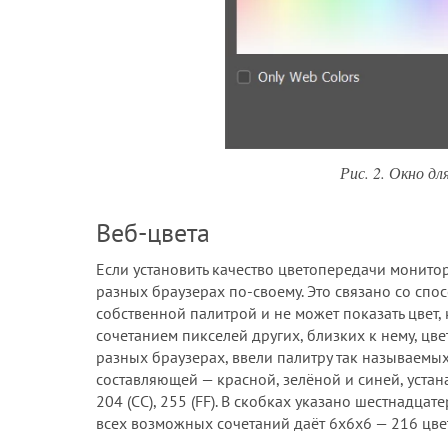
Рис. 2. Окно д
Веб-цвета
Если установить качество цветопередачи монитора
разных браузерах по-своему. Это связано со спо
собственной палитрой и не может показать цвет, к
сочетанием пикселей других, близких к нему, ц
разных браузерах, ввели палитру так называемых
составляющей — красной, зелёной и синей, устанавл
204 (CC), 255 (FF). В скобках указано шестнадц
всех возможных сочетаний даёт 6х6х6 — 216 цвет