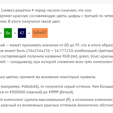
. Символ решётки # перед числом означает, что оно
деляют красную составляющую цвета, цифры с третьей по четв
юю. В итоге получится такой цвет.
fa8e47
8e
47
+
+
=
ий — может принимать значения от 00 до FF, что в итоге образ
тов может быть 256х256х256 = 16.777.216 комбинаций. Цветов
й составляющей получила название
RGB
(red, green, blue; красн
. add — складывать), при которой сложение всех трёх компонент
ых цветах, примите во внимание некоторые правила.
(например: #d6d6d6), то получится серый оттенок. Чем больше
я от #000000 (черный) до #ffffff (белый).
й компонент сделать максимальным (ff), а остальные компонен
й красный из возможных красных оттенков. Аналогично обстоит
.