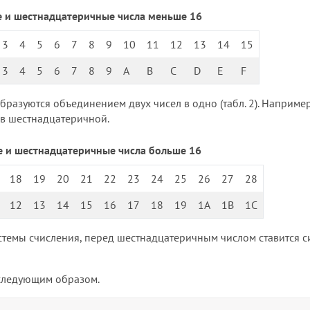
ые и шестнадцатеричные числа меньше 16
3
4
5
6
7
8
9
10
11
12
13
14
15
3
4
5
6
7
8
9
A
B
C
D
E
F
разуются объединением двух чисел в одно (табл. 2). Например
F в шестнадцатеричной.
ые и шестнадцатеричные числа больше 16
18
19
20
21
22
23
24
25
26
27
28
12
13
14
15
16
17
18
19
1A
1B
1C
стемы счисления, перед шестнадцатеричным числом ставится 
 следующим образом.