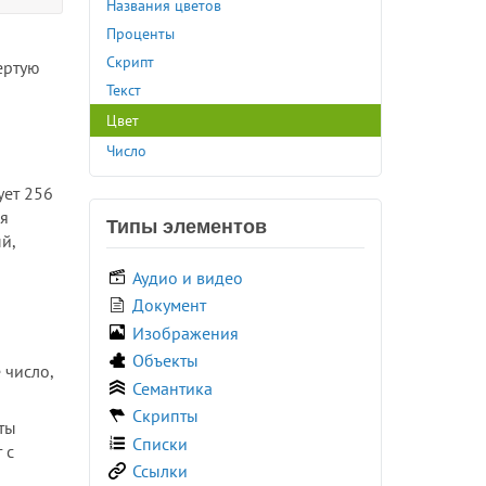
Названия цветов
<canvas>
Проценты
<caption>
Скрипт
ертую
<center>
Текст
<cite>
Цвет
<code>
Число
<col>
<colgroup>
ует 256
<command>
ая
Типы элементов
<comment>
ый,
<data>
Аудио и видео
<datalist>
Документ
<dd>
Изображения
<del>
Объекты
 число,
<details>
Семантика
<dfn>
Скрипты
ты
<dialog>
Списки
 с
<dir>
Ссылки