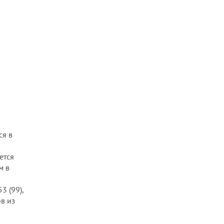
<link>
<listing>
<main>
<map>
<mark>
<marquee>
<menu>
<menuitem>
<meta>
<meter>
ся в
<multicol>
<nav>
ется
<nobr>
м в
<noembed>
3 (99),
<noframes>
в из
<noindex>
<noscript>