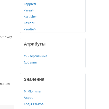
<applet>
<area>
<article>
<aside>
<audio>
<b>
, числу
<base>
Атрибуты
<basefont>
<bdi>
Универсальные
<bdo>
События
<bgsound>
<big>
Значения
<blink>
символ
<blockquote>
MIME-типы
<body>
Адрес
<br>
Коды языков
<button>