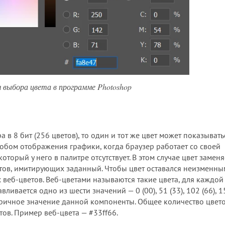
ля выбора цвета в программе Photoshop
 в 8 бит (256 цветов), то один и тот же цвет может показывать
собом отображения графики, когда браузер работает со своей
оторый у него в палитре отсутствует. В этом случае цвет заменя
ветов, имитирующих заданный. Чтобы цвет оставался неизменны
 веб-цветов.
Веб-цветами
называются такие цвета, для каждой
ивается одно из шести значений — 0 (00), 51 (33), 102 (66), 15
атеричное значение данной компоненты. Общее количество цвето
ов. Пример веб-цвета — #33ff66.