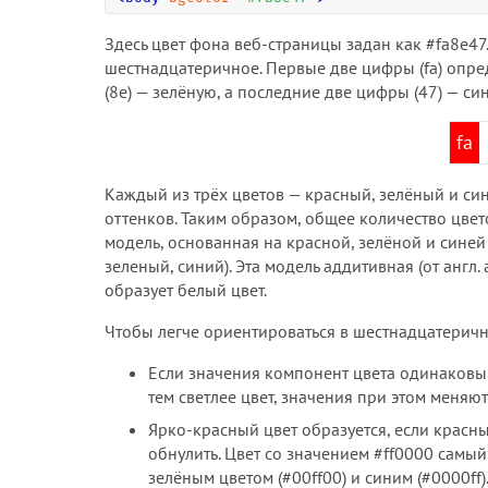
Здесь цвет фона веб-страницы задан как #fa8e47
шестнадцатеричное. Первые две цифры (fa) опре
(8e) — зелёную, а последние две цифры (47) — син
fa
Каждый из трёх цветов — красный, зелёный и син
оттенков. Таким образом, общее количество цве
модель, основанная на красной, зелёной и сине
зеленый, синий). Эта модель аддитивная (от англ
образует белый цвет.
Чтобы легче ориентироваться в шестнадцатеричн
Если значения компонент цвета одинаковы 
тем светлее цвет, значения при этом меняютс
Ярко-красный цвет образуется, если красны
обнулить. Цвет со значением #ff0000 самы
зелёным цветом (#00ff00) и синим (#0000ff)