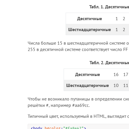
Табл. 1. Десятичн
Десятичные
1
2
Шестнадцатеричные
1
2
Числа больше 15 в шестнадцатеричной системе об
255 в десятичной системе соответствует число F
Табл. 2. Десятичн
Десятичные
16
17
Шестнадцатеричные
10
11
Чтобы не возникало путаницы в определении си
решётки #, например #aa69cc.
Типичный цвет, используемый в HTML, выглядит
<
body
bgcolor
=
"
#fa8e47
"
>