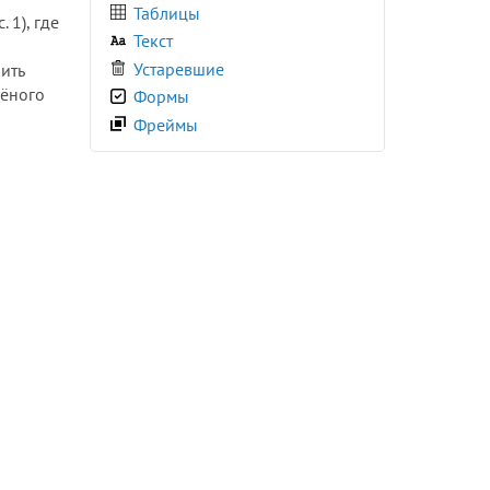
<div>
Таблицы
 1), где
<dl>
Текст
<dt>
Устаревшие
ить
<em>
лёного
Формы
<embed>
Фреймы
<fieldset>
<figcaption>
<figure>
<font>
<footer>
<form>
<frame>
<frameset>
<h1>
<h2>
<h3>
<h4>
<h5>