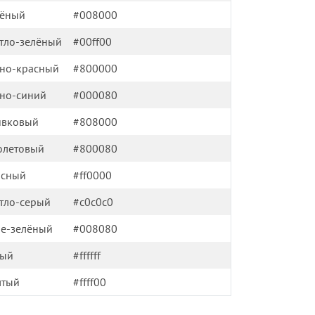
лёный
#008000
тло-зелёный
#00ff00
но-красный
#800000
но-синий
#000080
ивковый
#808000
олетовый
#800080
асный
#ff0000
тло-серый
#c0c0c0
е-зелёный
#008080
лый
#ffffff
лтый
#ffff00