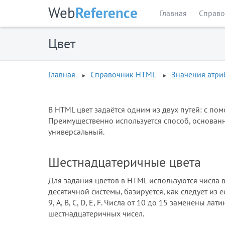
Web
Reference
Главная
Справо
Цвет
Главная
Справочник HTML
Значения атри
В HTML цвет задаётся одним из двух путей: с п
Преимущественно используется способ, основан
универсальный.
Шестнадцатеричные цвета
Для задания цветов в HTML используются числа 
десятичной системы, базируется, как следует из её 
9, A, B, C, D, E, F. Числа от 10 до 15 заменены л
шестнадцатеричных чисел.