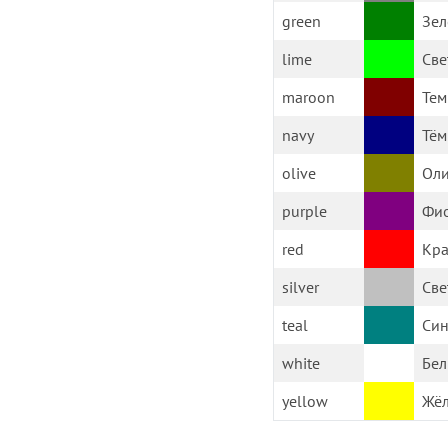
green
Зе
lime
Све
maroon
Тем
navy
Тём
olive
Ол
purple
Фи
red
Кр
silver
Све
teal
Син
white
Бе
yellow
Жё