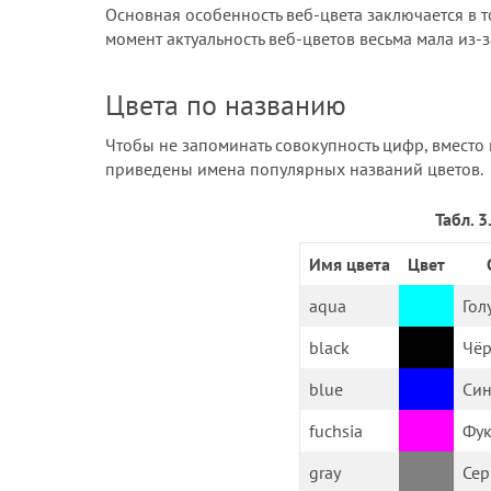
Основная особенность веб-цвета заключается в т
момент актуальность веб-цветов весьма мала из
Цвета по названию
Чтобы не запоминать совокупность цифр, вместо 
приведены имена популярных названий цветов.
Табл. 
Имя цвета
Цвет
aqua
Гол
black
Чё
blue
Си
fuchsia
Фук
gray
Се