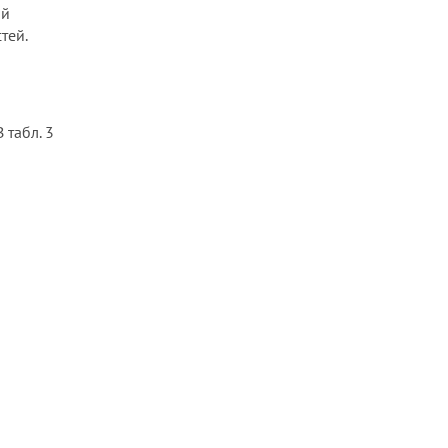
<object>
ый
тей.
<ol>
<optgroup>
<option>
<output>
 табл. 3
<p>
<param>
<picture>
<plaintext>
<pre>
<progress>
<q>
<rb>
<rp>
<rt>
<rtc>
<ruby>