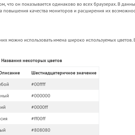
ом, что он показывается одинаково во всех браузерах. В данн
-за повышения качества мониторов и расширения их возможнос
них можно использовать имена широко используемых цветов. В
3. Названия некоторых цветов
Описание
Шестнадцатеричное значение
убой
#00ffff
рный
#000000
ний
#0000ff
сия
#ff00ff
рый
#808080