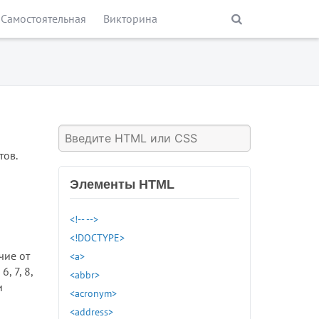
Самостоятельная
Викторина
тов.
Элементы HTML
<!-- -->
<!DOCTYPE>
чие от
<a>
, 7, 8,
<abbr>
и
<acronym>
<address>