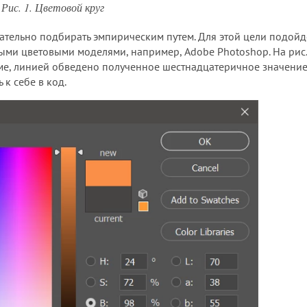
Рис. 1. Цветовой круг
тельно подбирать эмпирическим путем. Для этой цели подойд
ыми цветовыми моделями, например, Adobe Photoshop. На рис.
мме, линией обведено полученное шестнадцатеричное значени
 к себе в код.