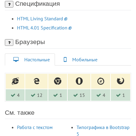
Спецификация
<h1>
<h2>
HTML Living Standard
<h3>
HTML 4.01 Specification
<h4>
<h5>
Браузеры
<h6>
<head>
Настольные
Мобильные
<header>
<hgroup>
<hr>
<html>
<i>
4
12
1
15
4
1
<iframe>
<img>
См. также
<input>
<ins>
Работа с текстом
Типографика в Bootstrap
<isindex>
5