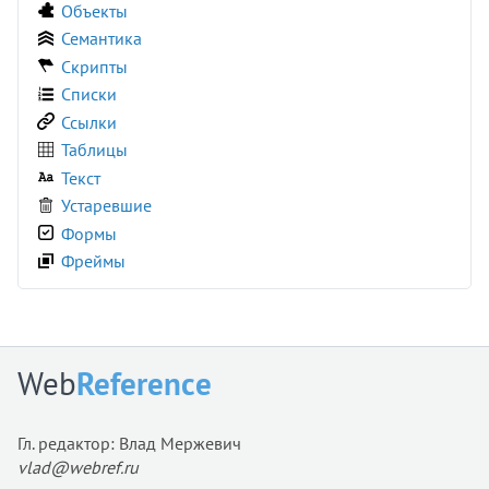
Объекты
<u>
Семантика
<ul>
Скрипты
<var>
Списки
<video>
Ссылки
<wbr>
Таблицы
<xmp>
Текст
Устаревшие
Формы
Фреймы
Web
Reference
Гл. редактор: Влад Мержевич
vlad@webref.ru