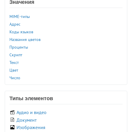
<strong>
Значения
<style>
<sub>
MIME-типы
<summary>
Адрес
<sup>
Коды языков
<table>
Названия цветов
<tbody>
Проценты
<td>
Скрипт
<template>
Текст
<textarea>
Цвет
<tfoot>
Число
<th>
<thead>
Типы элементов
<time>
<title>
Аудио и видео
<tr>
Документ
<track>
Изображения
<tt>