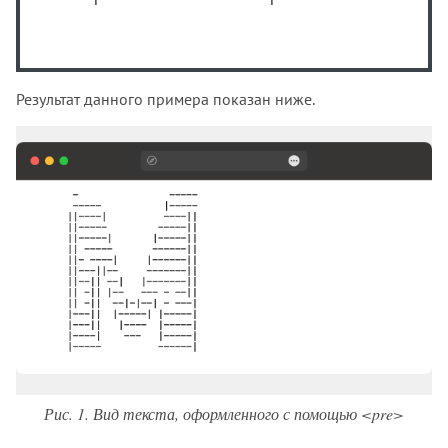
<del>
<details>
<dfn>
<dialog>
Результат данного примера показан ниже.
<dir>
<div>
<dl>
<dt>
<em>
<embed>
<fieldset>
<figcaption>
<figure>
<font>
<footer>
<form>
Рис. 1. Вид текста, оформленного с помощью <pre>
<frame>
<frameset>