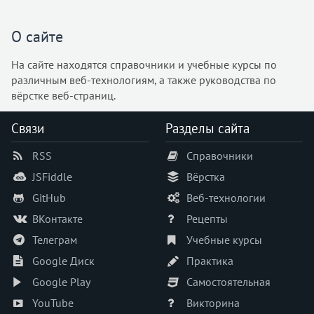
О сайте
На сайте находятся справочники и учебные курсы по
различным веб-технологиям, а также руководства по
вёрстке веб-страниц.
Связи
Разделы сайта
RSS
Справочники
JSFiddle
Вёрстка
GitHub
Веб-технологии
ВКонтакте
Рецепты
Телеграм
Учебные курсы
Google Диск
Практика
Google Play
Самостоятельная
YouTube
Викторина