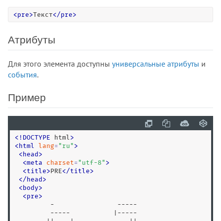
<!DOCTYPE>
<
pre
>
Текст
<
/
pre
>
<a>
<abbr>
Атрибуты
<acronym>
<address>
Для этого элемента доступны
универсальные атрибуты
и
<applet>
события
.
<area>
Пример
<article>
<aside>
<audio>
<b>
<
!
DOCTYPE
 html
>
<
html
lang
=
"
ru
"
>
<base>
<
head
>
<basefont>
<
meta
charset
=
"
utf-8
"
>
<
title
>
PRE
<
/
title
>
<bdi>
<
/
head
>
<bdo>
<
body
>
<
pre
>
<bgsound>
	 -                -----  

<big>
	 -----           |-----
