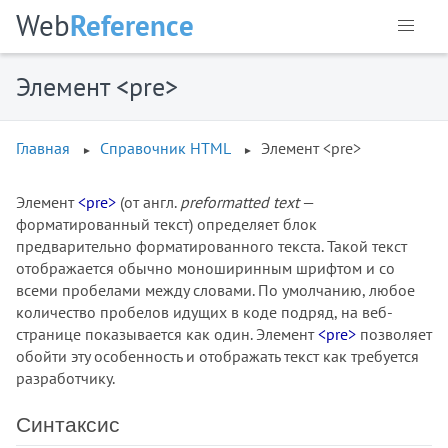
Web
Reference
Элемент <pre>
Главная
Справочник HTML
Элемент <pre>
Элемент
<pre>
(от англ.
preformatted text
—
форматированный текст) определяет блок
предварительно форматированного текста. Такой текст
отображается обычно моноширинным шрифтом и со
всеми пробелами между словами. По умолчанию, любое
количество пробелов идущих в коде подряд, на веб-
странице показывается как один. Элемент
<pre>
позволяет
обойти эту особенность и отображать текст как требуется
разработчику.
Элементы HTML
Синтаксис
<!-- -->