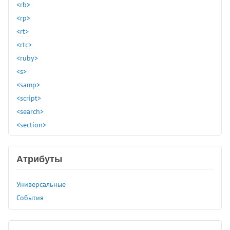
<rb>
<rp>
<rt>
<rtc>
<ruby>
<s>
<samp>
<script>
<search>
<section>
<select>
<slot>
Атрибуты
<small>
<source>
Универсальные
<spacer>
События
<span>
<strike>