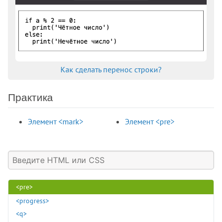
<nobr>
<noembed>
<noframes>
<noindex>
<noscript>
Как сделать перенос строки?
<object>
<ol>
<optgroup>
Практика
<option>
<output>
Элемент <mark>
Элемент <pre>
<p>
<param>
<picture>
<plaintext>
<pre>
<progress>
<q>