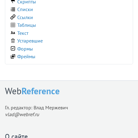
Скрипты
Списки
Ссылки
Таблицы
Текст
Устаревшие
Формы
Фреймы
Web
Reference
Гл. редактор: Влад Мержевич
vlad@webref.ru
О сайте