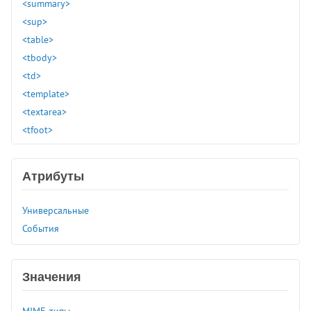
<summary>
<sup>
<table>
<tbody>
<td>
<template>
<textarea>
<tfoot>
<th>
<thead>
Атрибуты
<time>
<title>
Универсальные
<tr>
События
<track>
<tt>
<u>
Значения
<ul>
<var>
MIME-типы