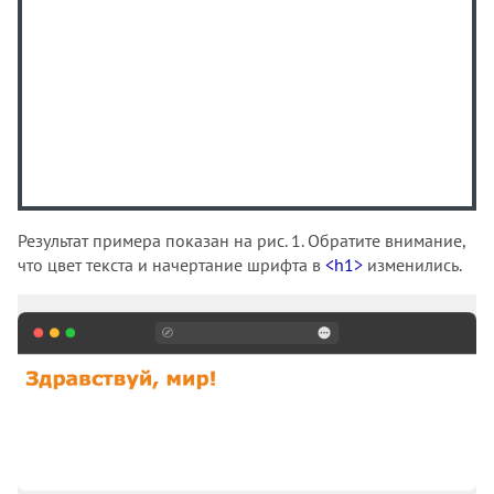
<listing>
<main>
<map>
<mark>
<marquee>
<menu>
<menuitem>
<meta>
Результат примера показан на рис. 1. Обратите внимание,
<meter>
что цвет текста и начертание шрифта в
<h1>
изменились.
<multicol>
<nav>
<nobr>
<noembed>
<noframes>
<noindex>
<noscript>
<object>