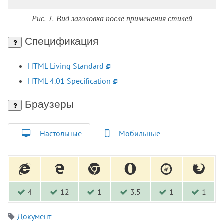
<ol>
Рис. 1. Вид заголовка после применения стилей
<optgroup>
<option>
Спецификация
<output>
<p>
HTML Living Standard
<param>
HTML 4.01 Specification
<picture>
<plaintext>
Браузеры
<pre>
<progress>
Настольные
Мобильные
<q>
<rb>
<rp>
<rt>
<rtc>
4
12
1
3.5
1
1
<ruby>
<s>
Документ