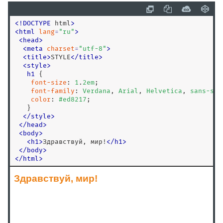
<head>
<
!
DOCTYPE
 html
>
<header>
<
html
lang
=
"
ru
"
>
<hgroup>
<
head
>
<
meta
charset
=
"
utf-8
"
>
<hr>
<
title
>
STYLE
<
/
title
>
<html>
<
style
>
h1
 { 

<i>
font-size
: 
1
.
2
em
; 

<iframe>
font-family
: 
Verdana
, 
Arial
, 
Helvetica
, 
sans-ser
color
: 
#ed8217
;

<img>
   }

<input>
</
style
>
<
/
head
>
<ins>
<
body
>
<isindex>
<
h1
>
Здравствуй, мир!
<
/
h1
>
<
/
body
>
<kbd>
<
/
html
>
<keygen>
<label>
<legend>
<li>
<link>