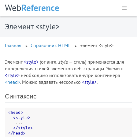
<caption>
Web
Reference
<center>
<cite>
Элемент <style>
<code>
<col>
<colgroup>
Главная
Справочник HTML
Элемент <style>
<command>
<comment>
Элемент
<style>
(от англ.
style
— стиль) применяется для
<data>
определения стилей элементов веб-страницы. Элемент
<datalist>
<style>
необходимо использовать внутри контейнера
<head>
. Можно задавать несколько
<style>
.
<dd>
<del>
Синтаксис
<details>
<dfn>
<
head
>
<dialog>
<
style
>
<dir>
   ...

</
style
>
<div>
<
/
head
>