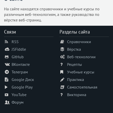
На сайте находятся справочники и учебные курсы по
различным веб-технологиям, а также руководства по
вёрстке веб-страниц.
Связи
Разделы сайта
RSS
Справочники
JSFiddle
Вёрстка
GitHub
Веб-технологии
ВКонтакте
Рецепты
Телеграм
Учебные курсы
Google Диск
Практика
Google Play
Самостоятельная
YouTube
Викторина
Форум