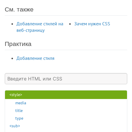
<samp>
См. также
<script>
<search>
Добавление стилей на
Зачем нужен CSS
<section>
веб-страницу
<select>
<slot>
Практика
<small>
<source>
Добавление стиля
<spacer>
<span>
<strike>
<strong>
<style>
media
title
type
<sub>