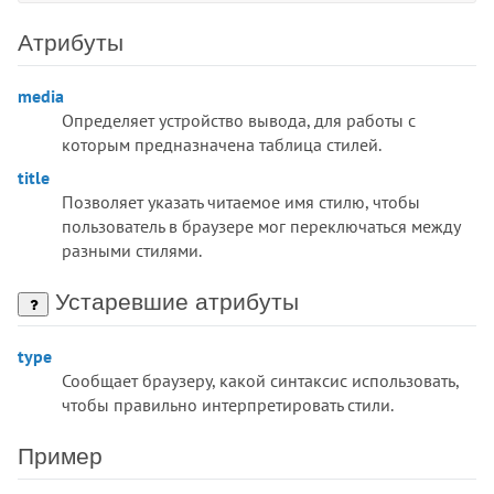
<dl>
<dt>
Атрибуты
<em>
<embed>
media
Определяет устройство вывода, для работы с
<fieldset>
которым предназначена таблица стилей.
<figcaption>
title
<figure>
Позволяет указать читаемое имя стилю, чтобы
<font>
пользователь в браузере мог переключаться между
<footer>
разными стилями.
<form>
<frame>
Устаревшие атрибуты
<frameset>
<h1>
type
<h2>
Сообщает браузеру, какой синтаксис использовать,
чтобы правильно интерпретировать стили.
<h3>
<h4>
Пример
<h5>
<h6>