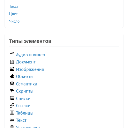
<rp>
Текст
<rt>
Цвет
<rtc>
Число
<ruby>
<s>
Типы элементов
<samp>
<script>
Аудио и видео
<search>
Документ
<section>
Изображения
<select>
Объекты
<slot>
Семантика
<small>
Скрипты
<source>
Списки
<spacer>
Ссылки
<span>
Таблицы
<strike>
Текст
<strong>
Устаревшие