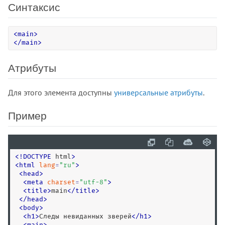
Синтаксис
<blockquote>
<body>
<
main
>
<br>
<
/
main
>
<button>
<canvas>
Атрибуты
<caption>
<center>
Для этого элемента доступны
универсальные атрибуты
.
<cite>
Пример
<code>
<col>
<colgroup>
<command>
<
!
DOCTYPE
 html
>
<
html
lang
=
"
ru
"
>
<comment>
<
head
>
<data>
<
meta
charset
=
"
utf-8
"
>
<
title
>
main
<
/
title
>
<datalist>
<
/
head
>
<dd>
<
body
>
<
h1
>
Следы невиданных зверей
<
/
h1
>
<del>
<
main
>