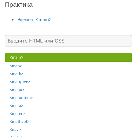
<kbd>
Практика
<keygen>
<label>
Элемент <main>
<legend>
<li>
<link>
<listing>
<main>
<map>
<mark>
<marquee>
<menu>
<menuitem>
<meta>
<meter>
<multicol>
<nav>