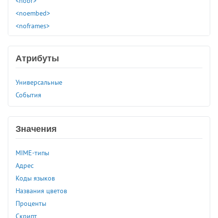
<nobr>
<noembed>
<noframes>
<noindex>
<noscript>
Атрибуты
<object>
<ol>
Универсальные
<optgroup>
События
<option>
<output>
<p>
Значения
<param>
<picture>
MIME-типы
<plaintext>
Адрес
<pre>
Коды языков
<progress>
Названия цветов
<q>
Проценты
<rb>
Скрипт