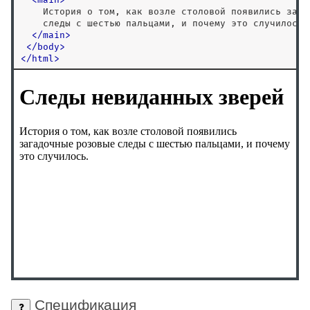
<details>
    История о том, как возле столовой появились загад
    следы с шестью пальцами, и почему это случилось. 
<dfn>
<
/
main
>
<dialog>
<
/
body
>
<
/
html
>
<dir>
<div>
<dl>
<dt>
<em>
<embed>
<fieldset>
<figcaption>
<figure>
<font>
<footer>
<form>
<frame>
<frameset>
Спецификация