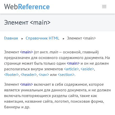
<!DOCTYPE>
Web
Reference
<a>
<abbr>
<acronym>
Элемент <main>
<address>
<applet>
Главная
Справочник HTML
Элемент <main>
<area>
<article>
Элемент
<main>
(от англ.
main
— основной, главный)
<aside>
предназначен для основного содержимого документа. На
<audio>
странице может быть только один
<main>
и он не должен
<b>
располагаться внутри элементов
<article>
,
<aside>
,
<base>
<footer>
,
<header>
,
<nav>
или
<section>
.
<basefont>
Элемент
<main>
включает в себя содержимое, которое
<bdi>
является уникальным для данного документа, и не должен
<bdo>
включать повторяющиеся разделы сайта, такие как
<bgsound>
навигация, название сайта, логотип, поисковая форма,
баннеры и др.
<big>
<blink>