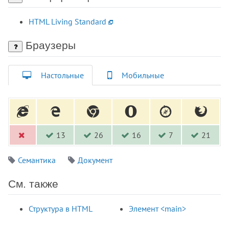
<h1>
<h2>
HTML Living Standard
<h3>
<h4>
Браузеры
<h5>
<h6>
Настольные
Мобильные
<head>
<header>
<hgroup>
<hr>
13
26
16
7
21
<html>
<i>
Семантика
Документ
<iframe>
<img>
См. также
<input>
<ins>
Структура в HTML
Элемент <main>
<isindex>