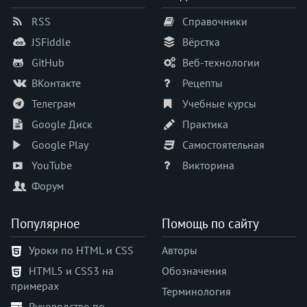
<u>
RSS
Справочники
<ul>
<var>
JSFiddle
Вёрстка
<video>
GitHub
Веб-технологии
<wbr>
ВКонтакте
Рецепты
<xmp>
Телеграм
Учебные курсы
Google Диск
Практика
Google Play
Самостоятельная
YouTube
Викторина
Форум
Популярное
Помощь по сайту
Уроки по HTML и CSS
Авторы
HTML5 и CSS3 на
Обозначения
примерах
Терминология
Руководство по