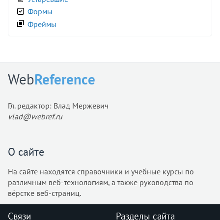
<style>
Формы
<sub>
Фреймы
<summary>
<sup>
<table>
<tbody>
Web
Reference
<td>
<template>
Гл. редактор: Влад Мержевич
<textarea>
vlad@webref.ru
<tfoot>
<th>
<thead>
О сайте
<time>
На сайте находятся справочники и учебные курсы по
<title>
различным веб-технологиям, а также руководства по
<tr>
вёрстке веб-страниц.
<track>
<tt>
Связи
Разделы сайта