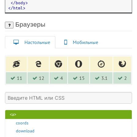
<
/
body
>
<
/
html
>
Браузеры
Настольные
Мобильные
11
12
4
15
3.1
2
Элементы HTML
<!-- -->
<!DOCTYPE>
<a>
coords
download