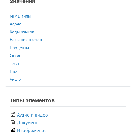
<audio>
Значения
<b>
MIME-типы
<base>
Адрес
<basefont>
Коды языков
<bdi>
Названия цветов
<bdo>
Проценты
<bgsound>
Скрипт
<big>
Текст
<blink>
Цвет
<blockquote>
Число
<body>
<br>
<button>
Типы элементов
<canvas>
<caption>
Аудио и видео
<center>
Документ
<cite>
Изображения
<code>