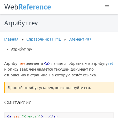
Web
Reference
Атрибут rev
Главная
Справочник HTML
Элемент <a>
Атрибут rev
Атрибут
rev
элемента
<a>
является обратным к атрибуту
rel
и описывает, чем является текущий документ по
отношению к странице, на которую ведёт ссылка.
Данный атрибут устарел, не используйте его.
Синтаксис
<
a
rev
=
"
<текст>
"
>
...
<
/
a
>