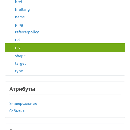
href
hreflang
name
ping
referrerpolicy
rel
rev
shape
target
type
<abbr>
<acronym>
Атрибуты
<address>
<applet>
Универсальные
<area>
События
<article>
<aside>