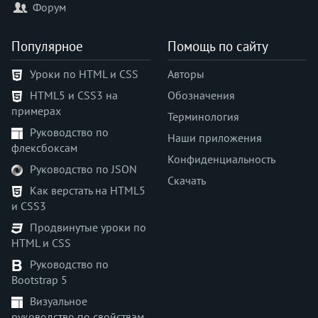
Форум
<hr>
<html>
Популярное
Помощь по сайту
<i>
<iframe>
Уроки по HTML и CSS
Авторы
<img>
HTML5 и CSS3 на
Обозначения
<input>
примерах
Терминология
<ins>
Руководство по
<isindex>
Наши приложения
флексбоксам
<kbd>
Конфиденциальность
Руководство по JSON
<keygen>
Скачать
Как верстать на HTML5
<label>
и CSS3
<legend>
Продвинутые уроки по
<li>
HTML и CSS
<link>
Руководство по
<listing>
Bootstrap 5
<main>
Визуальное
<map>
руководство по свойствам