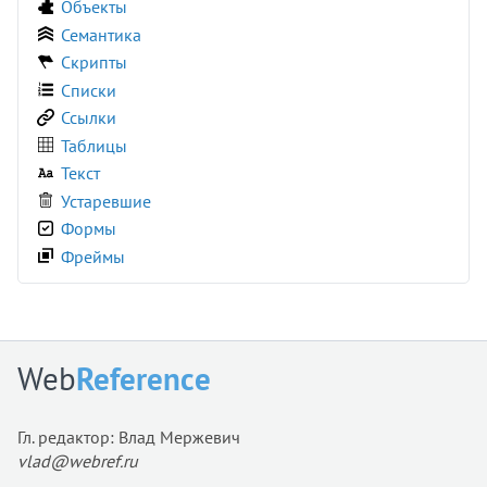
Объекты
<col>
Семантика
<colgroup>
Скрипты
<command>
Списки
<comment>
Ссылки
<data>
Таблицы
<datalist>
Текст
<dd>
Устаревшие
<del>
Формы
<details>
Фреймы
<dfn>
<dialog>
<dir>
<div>
Web
Reference
<dl>
<dt>
Гл. редактор: Влад Мержевич
<em>
vlad@webref.ru
<embed>