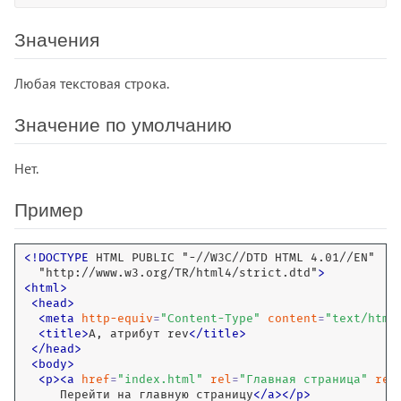
Значения
Любая текстовая строка.
Значение по умолчанию
Нет.
Пример
<
!
DOCTYPE
 HTML PUBLIC "-//W3C//DTD HTML 4.01//EN" 

  "http://www.w3.org/TR/html4/strict.dtd"
>
<
html
>
<
head
>
<
meta
http-equiv
=
"
Content-Type
"
content
=
"
text/html
<
title
>
А, атрибут rev
<
/
title
>
<
/
head
>
<
body
>
<
p
>
<
a
href
=
"
index.html
"
rel
=
"
Главная страница
"
rev
     Перейти на главную страницу
<
/
a
>
<
/
p
>