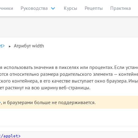
чники
Руководства
Курсы
Рецепты
Практика
t>
Атрибут width
я использовать значения в пикселях или процентах. Если уста
ются относительно размера родительского элемента — контейне
ьского контейнера, в его качестве выступает окно браузера. Ин
дет растянут на всю ширину веб-страницы.
>
, и браузерами больше не поддерживается.
<
/
applet
>