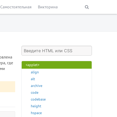
Самостоятельная
Викторина
Элементы HTML
<!-- -->
<!DOCTYPE>
<a>
<abbr>
<acronym>
новлена
<address>
ра, где
<applet>
ыми
align
alt
archive
code
codebase
height
hspace