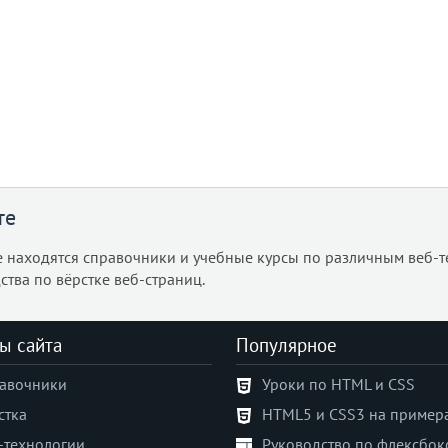
те
е находятся справочники и учебные курсы по различным веб-т
ства по вёрстке веб-страниц.
ы сайта
Популярное
авочники
Уроки по HTML и CSS
стка
HTML5 и CSS3 на пример
-технологии
Руководство по флексбок