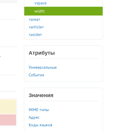
vspace
width
<area>
<article>
<aside>
<audio>
<b>
Атрибуты
.
<base>
<basefont>
Универсальные
<bdi>
События
<bdo>
<bgsound>
<big>
Значения
<blink>
MIME-типы
<blockquote>
Адрес
<body>
Коды языков
<br>