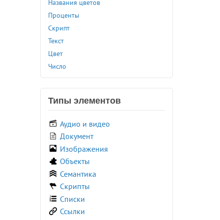
Названия цветов
<button>
Проценты
<canvas>
Скрипт
<caption>
Текст
<center>
Цвет
<cite>
Число
<code>
<col>
<colgroup>
Типы элементов
<command>
<comment>
Аудио и видео
<data>
Документ
<datalist>
Изображения
<dd>
Объекты
<del>
Семантика
<details>
Скрипты
<dfn>
Списки
<dialog>
Ссылки