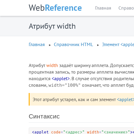
Web
Reference
Главная
Справо
Атрибут width
Главная
Справочник HTML
Элемент <apple
Атрибут
width
задаёт ширину апплета. Допускаетс
процентная запись, то размеры апплета вычисля
находится
<applet>
. В случае отсутствия родител
словами,
означает, что апплет бу
width="100%"
Этот атрибут устарел, как и сам элемент
<applet
Синтаксис
<
applet
code
=
"
<адрес>
"
width
=
"
<значение>
"
>