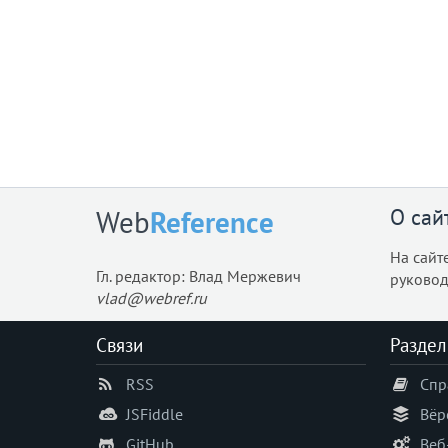
О сай
Web
Reference
На сайт
Гл. редактор: Влад Мержевич
руковод
vlad@webref.ru
Связи
Раздел
RSS
Спр
JSFiddle
Вёр
GitHub
Веб