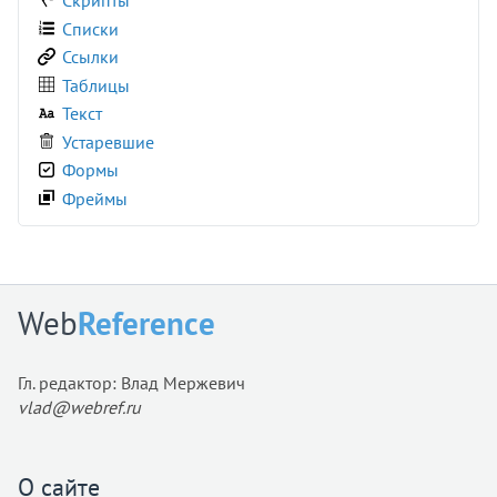
Скрипты
Списки
Ссылки
Таблицы
Текст
Устаревшие
Формы
Фреймы
Web
Reference
Гл. редактор: Влад Мержевич
vlad@webref.ru
О сайте