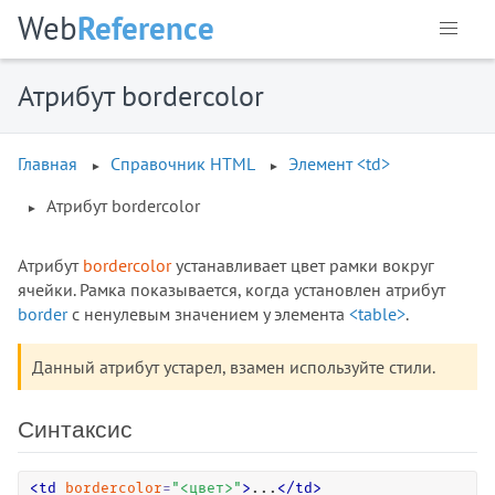
<command>
Web
Reference
<comment>
<data>
Атрибут bordercolor
<datalist>
<dd>
<del>
Главная
Справочник HTML
Элемент <td>
<details>
Атрибут bordercolor
<dfn>
<dialog>
Атрибут
bordercolor
устанавливает цвет рамки вокруг
<dir>
ячейки. Рамка показывается, когда установлен атрибут
<div>
border
с ненулевым значением у элемента
<table>
.
<dl>
<dt>
Данный атрибут устарел, взамен используйте стили.
<em>
<embed>
Синтаксис
<fieldset>
<figcaption>
<
td
bordercolor
=
"
<цвет>
"
>
...
<
/
td
>