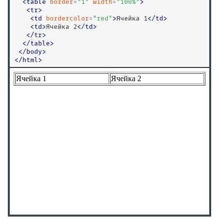
<
table
border
=
"
1
"
width
=
"
100%
"
>
<iframe>
<
tr
>
<
td
bordercolor
=
"
red
"
>
Ячейка 1
<
/
td
>
<img>
<
td
>
Ячейка 2
<
/
td
>
<input>
<
/
tr
>
<
/
table
>
<ins>
<
/
body
>
<
<isindex>
/
html
>
<kbd>
<keygen>
<label>
<legend>
<li>
<link>
<listing>
<main>
<map>
<mark>
<marquee>
<menu>