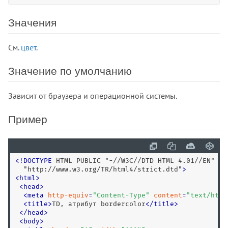
<figure>
<font>
Значения
<footer>
<form>
См.
цвет
.
<frame>
<frameset>
Значение по умолчанию
<h1>
<h2>
Зависит от браузера и операционной системы.
<h3>
Пример
<h4>
<h5>
<h6>
<head>
<
!
DOCTYPE
 HTML PUBLIC "-//W3C//DTD HTML 4.01//EN" 

  "http://www.w3.org/TR/html4/strict.dtd"
>
<header>
<
html
>
<hgroup>
<
head
>
<
meta
http-equiv
=
"
Content-Type
"
content
=
"
text/html
<hr>
<
title
>
TD, атрибут bordercolor
<
/
title
>
<html>
<
/
head
>
<
body
>
<i>