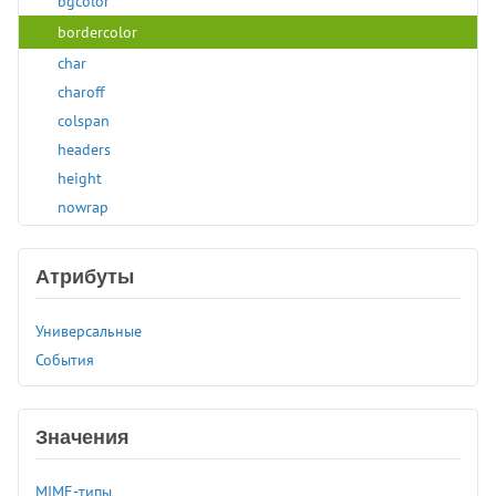
bgcolor
bordercolor
char
charoff
colspan
headers
height
nowrap
rowspan
scope
Атрибуты
valign
width
Универсальные
<template>
События
<textarea>
<tfoot>
<th>
Значения
<thead>
MIME-типы
<time>