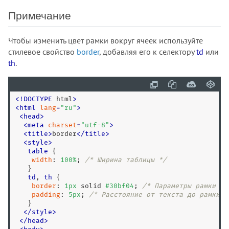
<menuitem>
Примечание
<meta>
<meter>
Чтобы изменить цвет рамки вокруг ячеек используйте
<multicol>
стилевое свойство
border
, добавляя его к селектору
td
или
<nav>
th
.
<nobr>
<noembed>
<
!
DOCTYPE
 html
>
<noframes>
<
html
lang
=
"
ru
"
>
<noindex>
<
head
>
<
meta
charset
=
"
utf-8
"
>
<noscript>
<
title
>
border
<
/
title
>
<object>
<
style
>
table
 {

<ol>
width
: 
100
%
; 
/* Ширина таблицы */
<optgroup>
   }

td
, 
th
 {

<option>
border
: 
1
px
 solid 
#30bf04
; 
/* Параметры рамки */
<output>
padding
: 
5
px
; 
/* Расстояние от текста до рамки *
   }

<p>
</
style
>
<param>
<
/
head
>