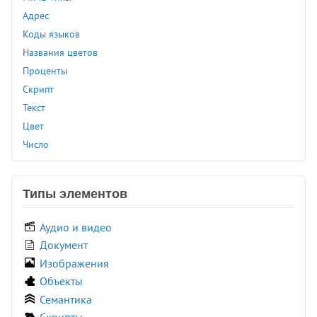
Адрес
<title>
Коды языков
<tr>
Названия цветов
<track>
Проценты
<tt>
Скрипт
<u>
Текст
<ul>
Цвет
<var>
Число
<video>
<wbr>
<xmp>
Типы элементов
Аудио и видео
Документ
Изображения
Объекты
Семантика