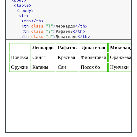
<
body
>
<picture>
<
table
>
<plaintext>
<
tbody
>
<
tr
>
<pre>
<
th
>
<
/
th
>
<progress>
<
th
class
=
"
l
"
>
Леонардо
<
/
th
>
<
th
class
=
"
r
"
>
Рафаэль
<
/
th
>
<q>
<
th
class
=
"
d
"
>
Донателло
<
/
th
>
<rb>
<
th
class
=
"
m
"
>
Микеланджело
<
/
th
>
<
/
tr
>
<rp>
<
tr
>
<
td
>
Повязка
<
/
td
>
<rt>
<
td
>
Синяя
<
/
td
>
<rtc>
<
td
>
Красная
<
/
td
>
<
td
>
Фиолетовая
<
/
td
>
<ruby>
<
td
>
Оранжевая
<
/
td
>
<s>
<
/
tr
>
<
tr
>
<samp>
<
td
>
Оружие
<
/
td
>
<script>
<
td
>
Катаны
<
/
td
>
<
td
>
Саи
<
/
td
>
<search>
<
td
>
Посох бо
<
/
td
>
<section>
<
td
>
Нунчаки
<
/
td
>
<
/
tr
>
<select>
<
/
tbody
>
<slot>
<
/
table
>
<
/
body
>