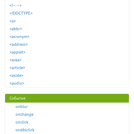
<!-- -->
<!DOCTYPE>
<a>
<abbr>
<acronym>
<address>
<applet>
<area>
<article>
Атрибуты
<aside>
<audio>
Универсальные
<b>
События
<base>
<basefont>
onblur
<bdi>
onchange
<bdo>
onclick
<bgsound>
ondblclick