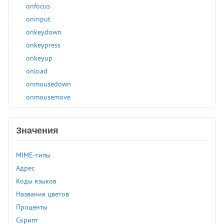
<big>
onfocus
<blink>
oninput
<blockquote>
onkeydown
<body>
onkeypress
<br>
onkeyup
<button>
onload
<canvas>
onmousedown
<caption>
onmousemove
<center>
onmouseout
<cite>
onmouseover
Значения
<code>
onmouseup
<col>
onreset
MIME-типы
<colgroup>
onscroll
Адрес
<command>
onselect
Коды языков
<comment>
onsubmit
Названия цветов
<data>
onunload
Проценты
<datalist>
Скрипт