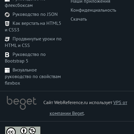
Наши приложения
<nav>
флексбоксам
Конфиденциальность
<nobr>
Руководство по JSON
Скачать
<noembed>
Как верстать на HTML5
<noframes>
и CSS3
<noindex>
Продвинутые уроки по
<noscript>
HTML и CSS
<object>
Руководство по
<ol>
Bootstrap 5
<optgroup>
Визуальное
<option>
руководство по свойствам
<output>
flexbox
<p>
<param>
Сайт WebReference.ru использует
VPS от
<picture>
<plaintext>
компании Beget
.
<pre>
<progress>