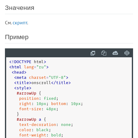
Значения
См.
скрипт
.
Пример
<
!
DOCTYPE
 html
>
<
html
lang
=
"
ru
"
>
<
head
>
<
meta
charset
=
"
UTF-8
"
>
<
title
>
onscroll
<
/
title
>
<
style
>
#arrowUp
 {

position
: 
fixed
;

right
: 
10
px
; 
bottom
: 
10
px
;

font-size
: 
48
px
;

   }

#arrowUp
a
 {

text-decoration
: 
none
;

color
: 
black
;

font-weight
: 
bold
;
