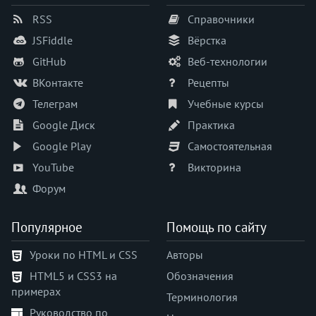
<isindex>
RSS
Справочники
<kbd>
JSFiddle
Вёрстка
<keygen>
GitHub
Веб-технологии
<label>
ВКонтакте
Рецепты
<legend>
Телеграм
Учебные курсы
<li>
<link>
Google Диск
Практика
<listing>
Google Play
Самостоятельная
<main>
YouTube
Викторина
<map>
Форум
<mark>
<marquee>
Популярное
Помощь по сайту
<menu>
<menuitem>
Уроки по HTML и CSS
Авторы
<meta>
HTML5 и CSS3 на
Обозначения
<meter>
примерах
Терминология
<multicol>
Руководство по