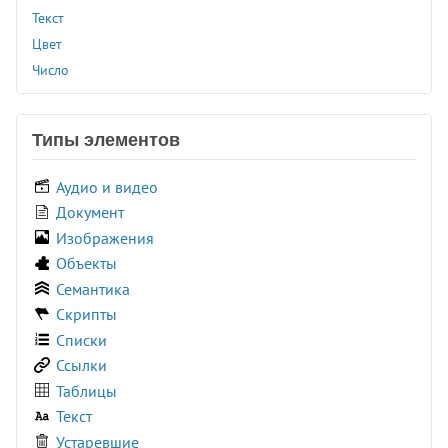
<dd>
Текст
<del>
Цвет
<details>
Число
<dfn>
<dialog>
<dir>
Типы элементов
<div>
Аудио и видео
<dl>
Документ
<dt>
Изображения
<em>
Объекты
<embed>
Семантика
<fieldset>
Скрипты
<figcaption>
Списки
<figure>
Ссылки
<font>
Таблицы
<footer>
Текст
<form>
Устаревшие
<frame>