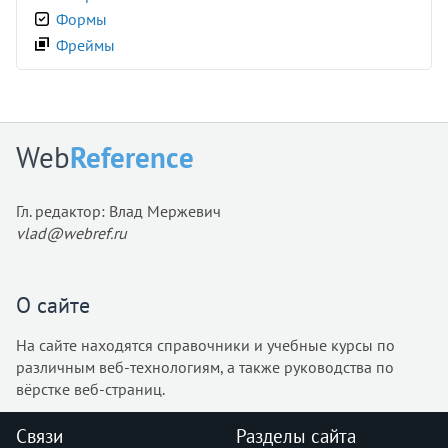
Формы
<frameset>
Фреймы
<h1>
<h2>
<h3>
<h4>
Web
Reference
<h5>
<h6>
<head>
Гл. редактор: Влад Мержевич
vlad@webref.ru
<header>
<hgroup>
<hr>
О сайте
<html>
<i>
На сайте находятся справочники и учебные курсы по
<iframe>
различным веб-технологиям, а также руководства по
вёрстке веб-страниц.
<img>
<input>
Связи
Разделы сайта
<ins>