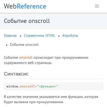
Web
Reference
Событие onscroll
Главная
Справочник HTML
Атрибуты
Событие onscroll
Событие
onscroll
происходит при прокручивании
содержимого веб-страницы.
Синтаксис
window.
onscroll
=
"
<функция>
"
В качестве значения указывается имя функции, которая
будет вызвана при прокручивании.