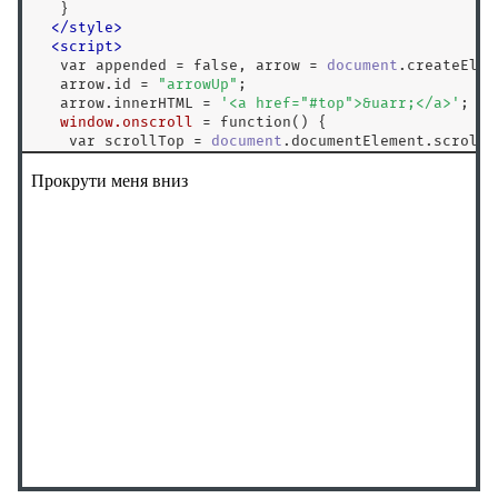
   }

</
style
>
<
script
>
var
 appended 
=
false
, arrow 
=
document
.
createElem
   arrow.id 
=
"arrowUp"
;

   arrow.innerHTML 
=
'<a href="#top">&uarr;</a>'
;

window.onscroll
=
function
() {

var
 scrollTop 
=
document
.documentElement.scrollT
if
 (scrollTop 
>
500
) {

if
 (
!
appended) {

document
.body.
appendChild
(arrow);

      appended 
=
true
;

     }

    } 
else
 {

if
 (appended) {

document
.body.
removeChild
(arrow);

      appended 
=
false
;

     } 

    }

   }

</
script
>
<
/
head
>
<
body
>
<
p
id
=
"
top
"
style
=
"
height: 2000px;
"
>
Прокрути меня вн
<
/
body
>
<
/
html
>