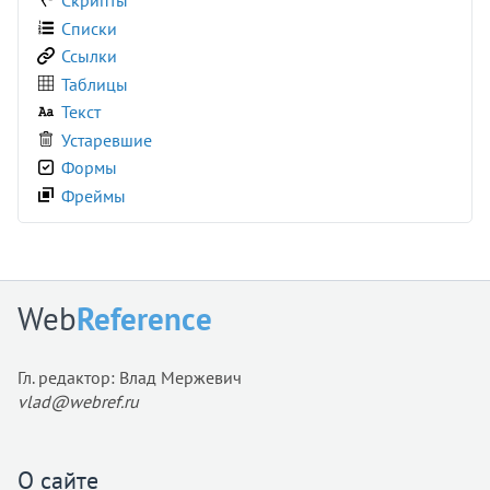
Скрипты
Списки
Ссылки
Таблицы
Текст
Устаревшие
Формы
Фреймы
Web
Reference
Гл. редактор: Влад Мержевич
vlad@webref.ru
О сайте