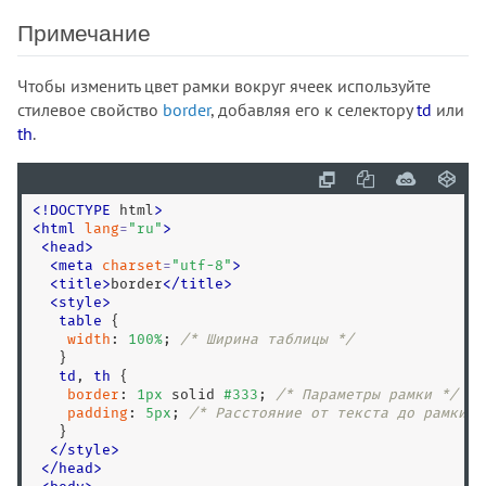
<nav>
Примечание
<nobr>
<noembed>
Чтобы изменить цвет рамки вокруг ячеек используйте
<noframes>
стилевое свойство
border
, добавляя его к селектору
td
или
<noindex>
th
.
<noscript>
<object>
<
!
DOCTYPE
 html
>
<ol>
<
html
lang
=
"
ru
"
>
<optgroup>
<
head
>
<
meta
charset
=
"
utf-8
"
>
<option>
<
title
>
border
<
/
title
>
<output>
<
style
>
table
 {

<p>
width
: 
100
%
; 
/* Ширина таблицы */
<param>
   }

td
, 
th
 {

<picture>
border
: 
1
px
 solid 
#333
; 
/* Параметры рамки */
<plaintext>
padding
: 
5
px
; 
/* Расстояние от текста до рамки *
   }

<pre>
</
style
>
<progress>
<
/
head
>