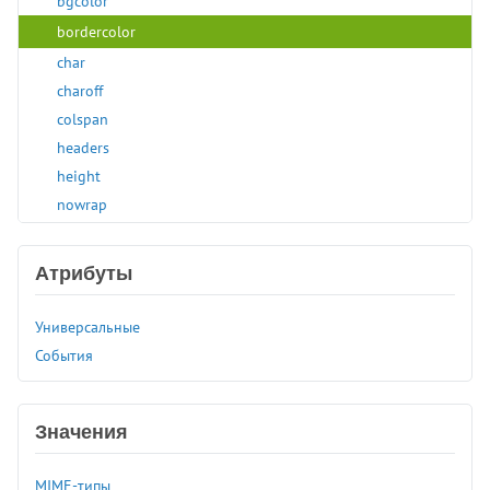
bgcolor
bordercolor
char
charoff
colspan
headers
height
nowrap
rowspan
scope
Атрибуты
valign
width
Универсальные
<thead>
События
<time>
<title>
<tr>
Значения
<track>
MIME-типы
<tt>