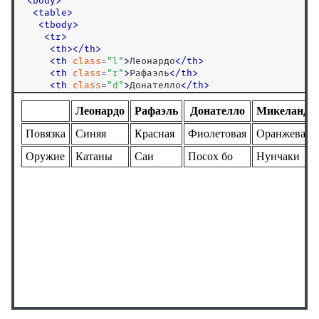
<
body
>
<q>
<
table
>
<rb>
<
tbody
>
<
tr
>
<rp>
<
th
>
<
/
th
>
<rt>
<
th
class
=
"
l
"
>
Леонардо
<
/
th
>
<
th
class
=
"
r
"
>
Рафаэль
<
/
th
>
<rtc>
<
th
class
=
"
d
"
>
Донателло
<
/
th
>
<ruby>
<
th
class
=
"
m
"
>
Микеланджело
<
/
th
>
<
/
tr
>
<s>
<
tr
>
<
td
>
Повязка
<
/
td
>
<samp>
<
td
>
Синяя
<
/
td
>
<script>
<
td
>
Красная
<
/
td
>
<
td
>
Фиолетовая
<
/
td
>
<search>
<
td
>
Оранжевая
<
/
td
>
<section>
<
/
tr
>
<
tr
>
<select>
<
td
>
Оружие
<
/
td
>
<slot>
<
td
>
Катаны
<
/
td
>
<
td
>
Саи
<
/
td
>
<small>
<
td
>
Посох бо
<
/
td
>
<source>
<
td
>
Нунчаки
<
/
td
>
<
/
tr
>
<spacer>
<
/
tbody
>
<span>
<
/
table
>
<
/
body
>