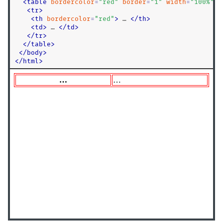
<
table
bordercolor
=
"
red
"
border
=
"
1
"
width
=
"
100%
"
>
<isindex>
<
tr
>
<
th
bordercolor
=
"
red
"
>
 … 
<
/
th
>
<kbd>
<
td
>
 … 
<
/
td
>
<keygen>
<
/
tr
>
<
/
table
>
<label>
<
/
body
>
<
<legend>
/
html
>
<li>
<link>
<listing>
<main>
<map>
<mark>
<marquee>
<menu>
<menuitem>
<meta>
<meter>
<multicol>