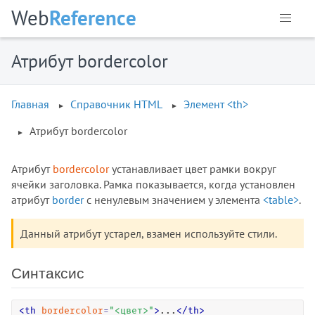
<dd>
Web
Reference
<del>
<details>
Атрибут bordercolor
<dfn>
<dialog>
<dir>
Главная
Справочник HTML
Элемент <th>
<div>
Атрибут bordercolor
<dl>
<dt>
Атрибут
bordercolor
устанавливает цвет рамки вокруг
<em>
ячейки заголовка. Рамка показывается, когда установлен
<embed>
атрибут
border
с ненулевым значением у элемента
<table>
.
<fieldset>
<figcaption>
Данный атрибут устарел, взамен используйте стили.
<figure>
<font>
Синтаксис
<footer>
<form>
<
th
bordercolor
=
"
<цвет>
"
>
...
<
/
th
>