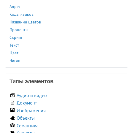
Адрес
<u>
Коды языков
<ul>
Названия цветов
<var>
Проценты
<video>
Скрипт
<wbr>
Текст
<xmp>
Цвет
Число
Типы элементов
Аудио и видео
Документ
Изображения
Объекты
Семантика