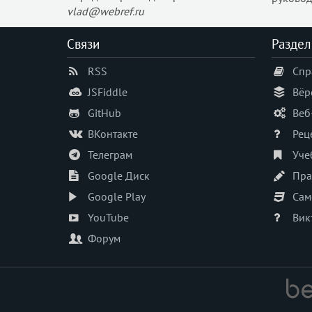
vlad@webref.ru
Связи
Раздел
RSS
Спр
JSFiddle
Вёр
GitHub
Веб
ВКонтакте
Рец
Телеграм
Уче
Google Диск
Пра
Google Play
Сам
YouTube
Вик
Форум