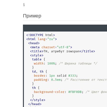
1
Пример
<
!
DOCTYPE
 html
>
<
html
lang
=
"
ru
"
>
<
head
>
<
meta
charset
=
"
utf-8
"
>
<
title
>
TH, атрибут rowspan
<
/
title
>
<
style
>
table
 {

width
: 
100
%
; 
/* Ширина таблицы */
   }

td
, 
th
 {

border
: 
1
px
 solid 
#333
;

padding
: 
0
.
5
em
; 
/* Расстояние от текст
   }

th
 {

background-color
: 
#FBF0DB
; 
/* Цвет фон
   }

</
style
>
<
/
head
>