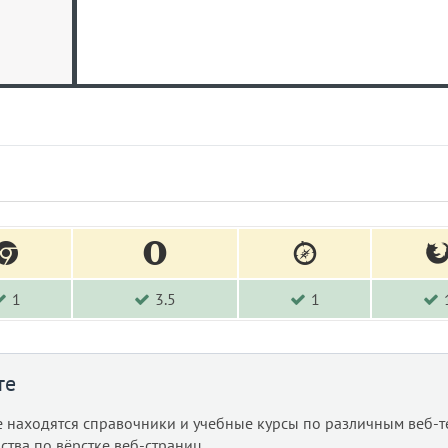
1
3.5
1
те
е находятся справочники и учебные курсы по различным веб-т
ства по вёрстке веб-страниц.