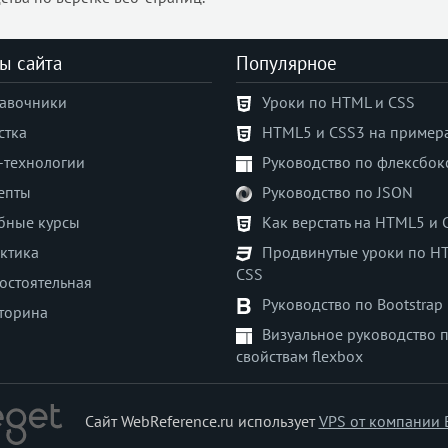
ы сайта
Популярное
авочники
Уроки по HTML и CSS
стка
HTML5 и CSS3 на пример
-технологии
Руководство по флексбок
епты
Руководство по JSON
бные курсы
Как верстать на HTML5 и 
ктика
Продвинутые уроки по H
CSS
остоятельная
Руководство по Bootstrap
торина
Визуальное руководство 
свойствам flexbox
Сайт WebReference.ru использует
VPS от компании 