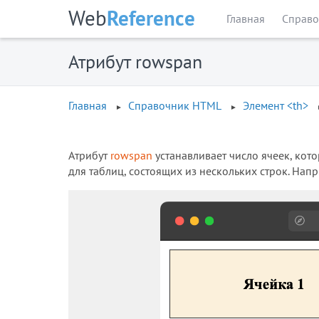
Web
Reference
Главная
Справо
Атрибут rowspan
Главная
Справочник HTML
Элемент <th>
Атрибут
rowspan
устанавливает число ячеек, кот
для таблиц, состоящих из нескольких строк. Напр