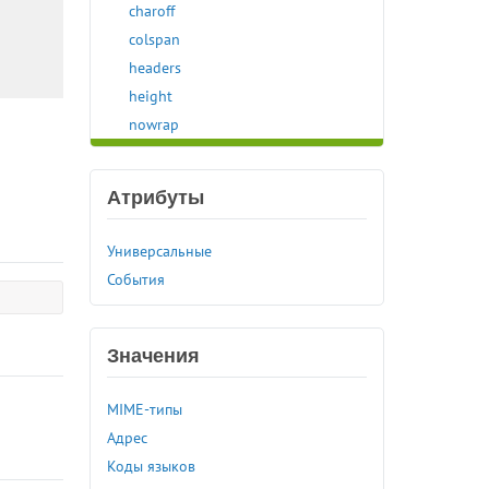
charoff
colspan
headers
height
nowrap
rowspan
scope
Атрибуты
valign
width
Универсальные
<thead>
События
<time>
<title>
<tr>
Значения
<track>
MIME-типы
<tt>
Адрес
<u>
Коды языков
<ul>