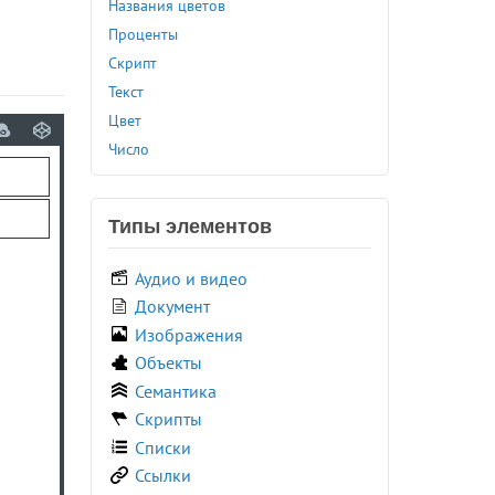
Названия цветов
<var>
Проценты
<video>
Скрипт
<wbr>
Текст
<xmp>
Цвет
Число
Типы элементов
Аудио и видео
Документ
Изображения
Объекты
Семантика
Скрипты
Списки
Ссылки