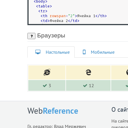
<
body
>
<
table
>
<
tr
>
<
th
rowspan
=
"
2
"
>
Ячейка 1
<
/
th
>
<
td
>
Ячейка 2
<
/
td
>
<
/
tr
>
<
tr
>
Браузеры
<
td
>
Ячейка 3
<
/
td
>
<
/
tr
>
<
/
table
>
<
/
body
>
Настольные
Мобильные
<
/
html
>
3
12
О сай
Web
Reference
На сайт
Гл. редактор: Влад Мержевич
руковод