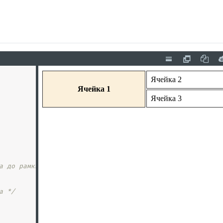
а до рамки */
а */