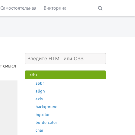
<sub>
Самостоятельная
Викторина
<summary>
<sup>
<table>
<tbody>
<td>
<template>
<textarea>
т смысл
<tfoot>
<th>
abbr
align
axis
background
bgcolor
bordercolor
char