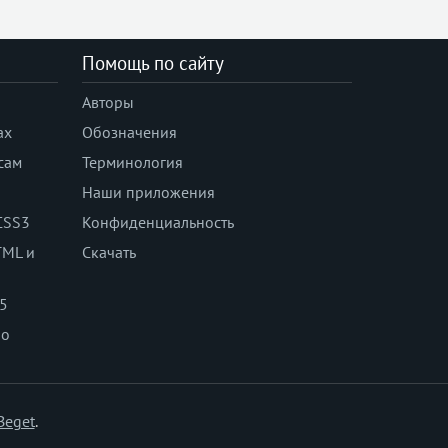
Помощь по сайту
Авторы
ах
Обозначения
сам
Терминология
Наши приложения
CSS3
Конфиденциальность
TML и
Скачать
 5
по
Beget
.