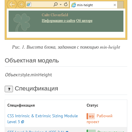
inline-size
inset
inset-block
inset-block-end
inset-block-start
inset-inline
Рис. 1. Высота блока, заданная с помощью min-height
inset-inline-end
inset-inline-start
Объектная модель
justify-content
justify-items
Объект
.style.minHeight
justify-self
Спецификация
left
letter-spacing
line-break
Спецификация
Статус
line-clamp
CSS Intrinsic & Extrinsic Sizing Module
Рабочий
line-height
Level 3
проект
list-style