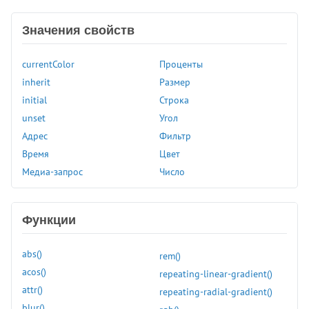
outline-width
overflow
Значения свойств
overflow-block
overflow-inline
currentColor
Проценты
overflow-x
inherit
Размер
overflow-y
initial
Строка
padding
unset
Угол
padding-block
Адрес
Фильтр
padding-block-end
Время
Цвет
padding-block-start
Медиа-запрос
Число
padding-bottom
padding-inline
padding-inline-end
Функции
padding-inline-start
padding-left
abs()
rem()
padding-right
acos()
repeating-linear-gradient()
padding-top
attr()
repeating-radial-gradient()
page-break-after
blur()