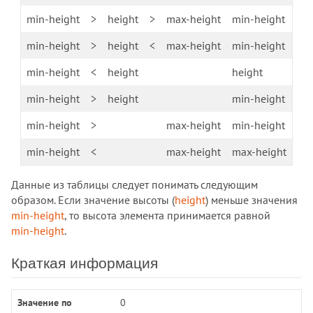
border-top
min-height
>
height
>
max-height
min-height
border-top-color
min-height
>
height
<
max-height
min-height
border-top-left-radius
border-top-right-radius
min-height
<
height
height
border-top-style
min-height
>
height
min-height
border-top-width
border-width
min-height
>
max-height
min-height
bottom
min-height
<
max-height
max-height
box-decoration-break
box-shadow
Данные из таблицы следует понимать следующим
box-sizing
образом. Если значение высоты (
height
) меньше значения
caption-side
min-height
, то высота элемента принимается равной
caret-color
min-height
.
clear
Краткая информация
clip
clip-path
color
Значение по
0