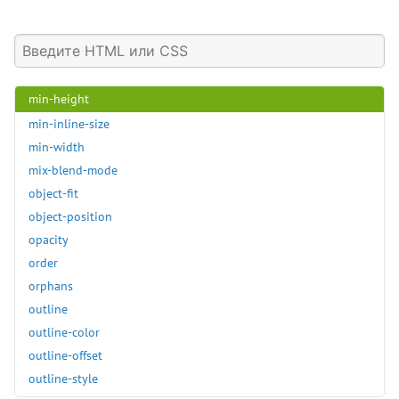
max-height
max-inline-size
max-width
min-block-size
min-height
min-inline-size
min-width
mix-blend-mode
object-fit
object-position
opacity
order
orphans
outline
outline-color
outline-offset
outline-style