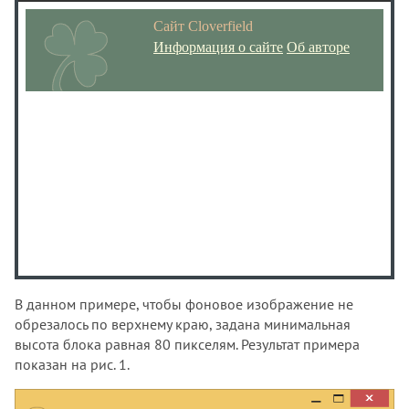
<
/
footer
>
font-variant-caps
<
/
body
>
<
/
html
>
font-weight
gap
grid-auto-columns
grid-auto-rows
grid-column-end
grid-column-start
grid-row-end
grid-row-start
height
hyphenate-character
hyphenate-limit-chars
В данном примере, чтобы фоновое изображение не
hyphens
обрезалось по верхнему краю, задана минимальная
image-orientation
высота блока равная 80 пикселям. Результат примера
image-rendering
показан на рис. 1.
image-resolution
initial-letter