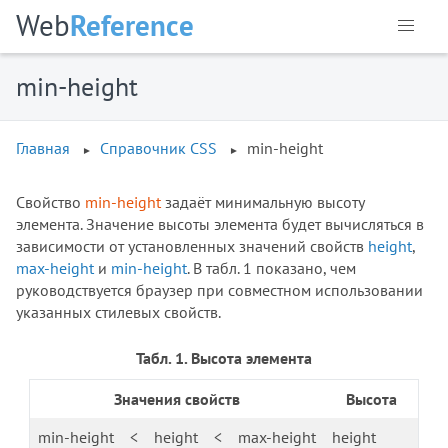
Web
Reference
border-inline-start-style
border-inline-start-width
border-inline-style
min-height
border-inline-width
border-left
Главная
Справочник CSS
min-height
border-left-color
border-left-style
Свойство
min-height
задаёт минимальную высоту
border-left-width
элемента. Значение высоты элемента будет вычисляться в
border-radius
зависимости от установленных значений свойств
height
,
border-right
max-height
и
min-height
. В табл. 1 показано, чем
border-right-color
руководствуется браузер при совместном использовании
border-right-style
указанных стилевых свойств.
border-right-width
Табл. 1. Высота элемента
border-spacing
border-start-end-radius
Значения свойств
Высота
border-start-start-radius
min-height
<
height
<
max-height
height
border-style