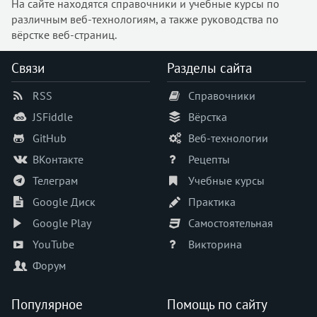
На сайте находятся справочники и учебные курсы по
transition-timing-function
различным веб-технологиям, а также руководства по
unicode-bidi
вёрстке веб-страниц.
user-select
vertical-align
Связи
Разделы сайта
visibility
RSS
Справочники
white-space
widows
JSFiddle
Вёрстка
width
GitHub
Веб-технологии
word-break
ВКонтакте
Рецепты
word-spacing
Телеграм
Учебные курсы
word-wrap
Google Диск
Практика
writing-mode
Google Play
Самостоятельная
z-index
zoom
YouTube
Викторина
Форум
Популярное
Помощь по сайту