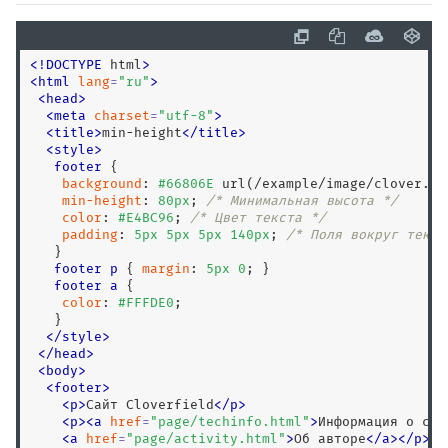
display
empty-cells
filter
<
!
DOCTYPE
 html
>
flex
<
html
lang
=
"
ru
"
>
<
head
>
flex-basis
<
meta
charset
=
"
utf-8
"
>
flex-direction
<
title
>
min-height
<
/
title
>
<
style
>
flex-flow
footer
 {

flex-grow
background
: 
#66806E
 url(/example/image/clover.pn
min-height
: 
80
px
; 
/* Минимальная высота */
flex-shrink
color
: 
#E4BC96
; 
/* Цвет текста */
padding
: 
5
px
5
px
5
px
140
px
; 
/* Поля вокруг текст
flex-wrap
   }

float
footer
p
 { 
margin
: 
5
px
0
; }

footer
a
 {

font
color
: 
#FFFDE0
;

font-family
   }

</
style
>
font-kerning
<
/
head
>
font-size
<
body
>
<
footer
>
font-stretch
<
p
>
Сайт Cloverfield
<
/
p
>
font-style
<
p
>
<
a
href
=
"
page/techinfo.html
"
>
Информация о сай
<
a
href
=
"
page/activity.html
"
>
Об авторе
<
/
a
>
<
/
p
>
font-variant