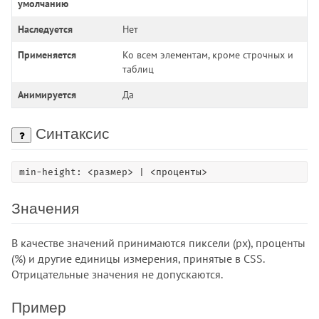
умолчанию
color-scheme
column-count
Наследуется
Нет
column-fill
Применяется
Ко всем элементам, кроме строчных и
column-gap
таблиц
column-rule
Анимируется
Да
column-rule-color
column-rule-style
Синтаксис
column-rule-width
column-span
column-width
min-height: <размер> | <проценты>
columns
Значения
content
content-visibility
В качестве значений принимаются пиксели (px), проценты
counter-increment
(%) и другие единицы измерения, принятые в CSS.
counter-reset
Отрицательные значения не допускаются.
cursor
direction
Пример